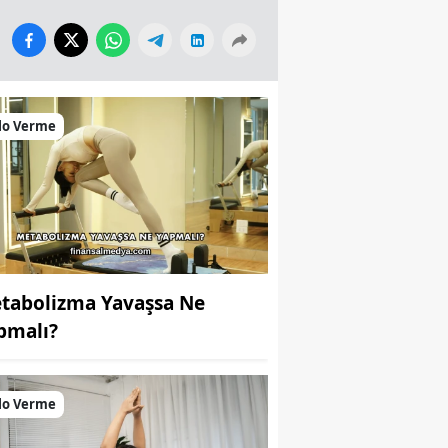
lo Verme
tabolizma Yavaşsa Ne
pmalı?
lo Verme