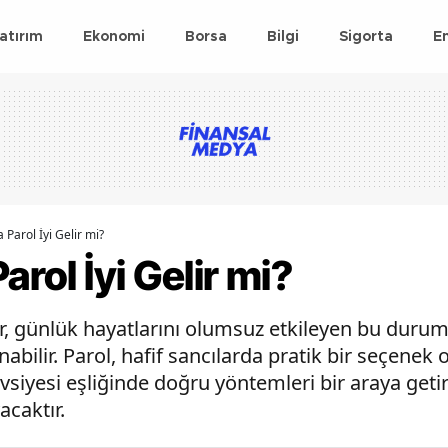
atırım
Ekonomi
Borsa
Bilgi
Sigorta
E
 Parol İyi Gelir mi?
arol İyi Gelir mi?
ar, günlük hayatlarını olumsuz etkileyen bu duru
bilir. Parol, hafif sancılarda pratik bir seçenek
avsiyesi eşliğinde doğru yöntemleri bir araya ge
acaktır.