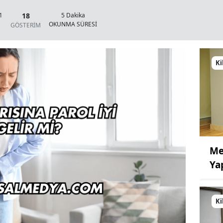
18
1
5 Dakika
OKUNMA SÜRESİ
GÖSTERİM
Ki
Me
Ya
Ki