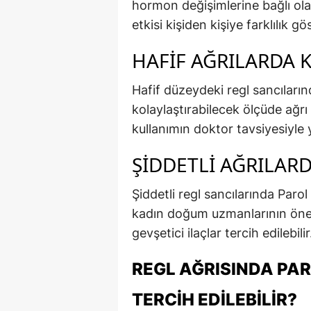
hormon değişimlerine bağlı ola
etkisi kişiden kişiye farklılık gös
HAFIF AĞRILARDA 
Hafif düzeydeki regl sancılarınd
kolaylaştırabilecek ölçüde ağrı 
kullanımın doktor tavsiyesiyle
ŞIDDETLI AĞRILAR
Şiddetli regl sancılarında Paro
kadın doğum uzmanlarının önerd
gevşetici ilaçlar tercih edilebilir
REGL AĞRISINDA PA
TERCIH EDILEBILIR?