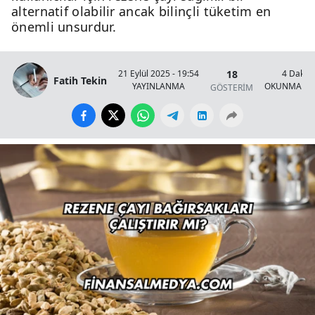
alternatif olabilir ancak bilinçli tüketim en
önemli unsurdur.
18
21 Eylül 2025 - 19:54
4 Dakik
Fatih Tekin
YAYINLANMA
OKUNMA SÜ
GÖSTERİM