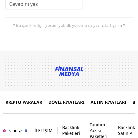
* Bu içerik ile ilgili yorum yok, ilk yorumu siz yazın, tartışalım *
KRİPTO PARALAR
DÖVİZ FİYATLARI
ALTIN FİYATLARI
B
Tanıtım
Backlink
Backlink
İLETİŞİM
Yazısı
Paketleri
Satın Al
Paketleri