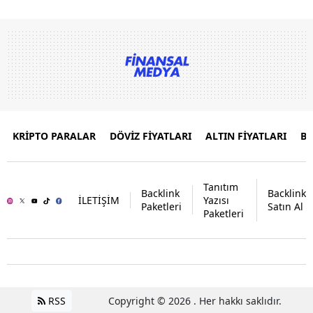
KRİPTO PARALAR
DÖVİZ FİYATLARI
ALTIN FİYATLARI
B
Tanıtım
Backlink
Backlink
İLETİŞİM
Yazısı
Paketleri
Satın Al
Paketleri
RSS
Copyright © 2026 . Her hakkı saklıdır.