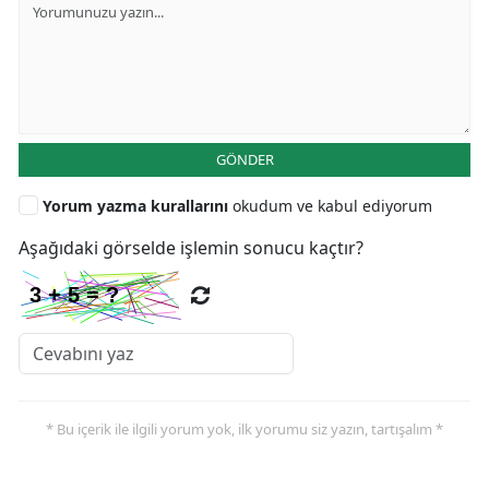
GÖNDER
Yorum yazma kurallarını
okudum ve kabul ediyorum
Aşağıdaki görselde işlemin sonucu kaçtır?
* Bu içerik ile ilgili yorum yok, ilk yorumu siz yazın, tartışalım *