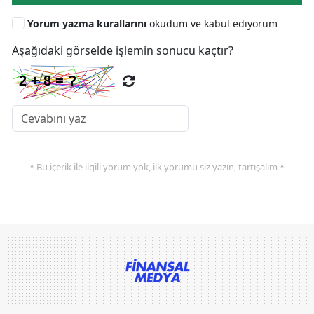
Yorum yazma kurallarını
okudum ve kabul ediyorum
Aşağıdaki görselde işlemin sonucu kaçtır?
* Bu içerik ile ilgili yorum yok, ilk yorumu siz yazın, tartışalım *