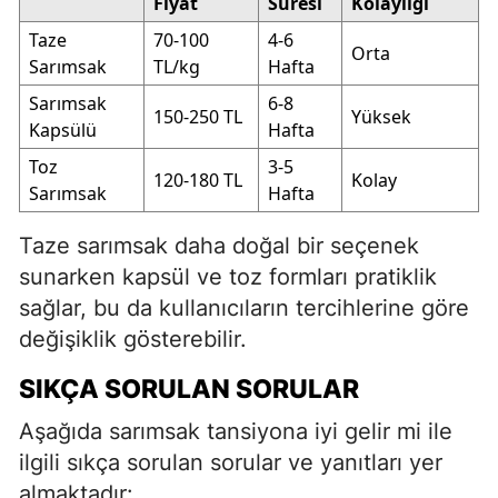
Fiyat
Süresi
Kolaylığı
Taze
70-100
4-6
Orta
Sarımsak
TL/kg
Hafta
Sarımsak
6-8
150-250 TL
Yüksek
Kapsülü
Hafta
Toz
3-5
120-180 TL
Kolay
Sarımsak
Hafta
Taze sarımsak daha doğal bir seçenek
sunarken kapsül ve toz formları pratiklik
sağlar, bu da kullanıcıların tercihlerine göre
değişiklik gösterebilir.
SIKÇA SORULAN SORULAR
Aşağıda sarımsak tansiyona iyi gelir mi ile
ilgili sıkça sorulan sorular ve yanıtları yer
almaktadır: