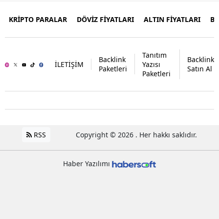
KRİPTO PARALAR
DÖVİZ FİYATLARI
ALTIN FİYATLARI
B
Tanıtım
Backlink
Backlink
İLETİŞİM
Yazısı
Paketleri
Satın Al
Paketleri
RSS
Copyright © 2026 . Her hakkı saklıdır.
Haber Yazılımı