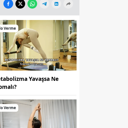
lo Verme
tabolizma Yavaşsa Ne
pmalı?
lo Verme