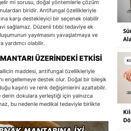
gelir mi sorusu, doğal yöntemlerle çözüm
nulardan biridir. Antifungal özellikleriyle
na karşı destekleyici bir seçenek olabilir
avi sağlamaz. Düzenli tıbbi tedaviye ek
Sü
 oluşumunun yayılmasını yavaşlatmaya ve
Al
 yardımcı olabilir.
MANTARI ÜZERINDEKI ETKISI
Ki
llicin maddesi, antifungal özellikleriyle
ı engellemeye destek olur. Doğal bir bileşik
uğu kaşıntı ve renk değişimlerini azaltabilir.
 derin dokulara yerleştiği için yalnızca
az, bu nedenle medikal tedaviyle birlikte
Ki
Dö