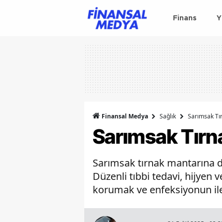
Finans
Y
Finansal Medya
Sağlık
Sarımsak Tır
Sarımsak Tırna
Sarımsak tırnak mantarına de
Düzenli tıbbi tedavi, hijyen v
korumak ve enfeksiyonun il