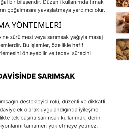
al bir bileşendir. Düzenli kullanımda tırnak
ın çoğalmasını yavaşlatmaya yardımcı olur.
MA YÖNTEMLERI
yine sürülmesi veya sarımsak yağıyla masaj
emlerdir. Bu işlemler, özellikle hafif
rlemesini önleyebilir ve tedavi sürecini
DAVISINDE SARIMSAK
msağın destekleyici rolü, düzenli ve dikkatli
edaviye ek olarak uygulandığında iyileşme
irlikte tek başına sarımsak kullanmak, derin
siyonlarını tamamen yok etmeye yetmez.