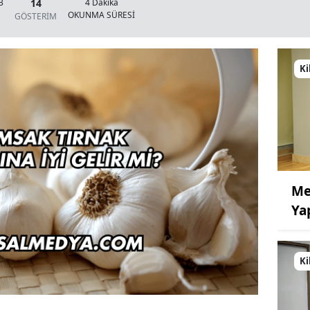
14
3
4 Dakika
OKUNMA SÜRESİ
GÖSTERİM
Ki
Me
Ya
Ki