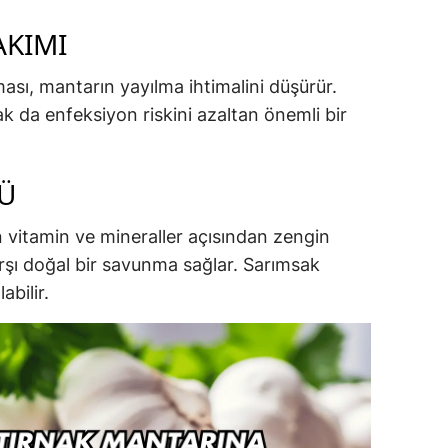
AKIMI
ması, mantarın yayılma ihtimalini düşürür.
 da enfeksiyon riskini azaltan önemli bir
Ü
n vitamin ve mineraller açısından zengin
rşı doğal bir savunma sağlar. Sarımsak
abilir.