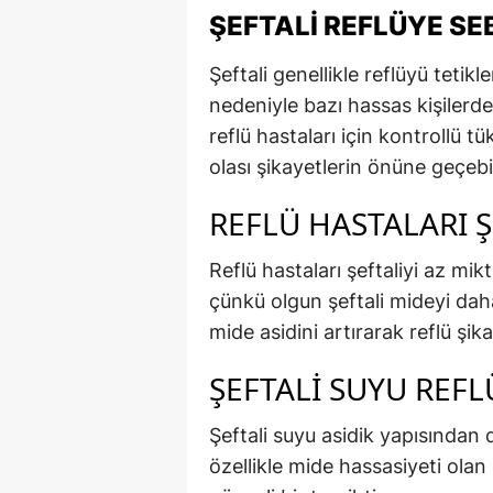
ŞEFTALI REFLÜYE SE
Şeftali genellikle reflüyü teti
nedeniyle bazı hassas kişilerd
reflü hastaları için kontrollü 
olası şikayetlerin önüne geçebil
REFLÜ HASTALARI ŞE
Reflü hastaları şeftaliyi az mikt
çünkü olgun şeftali mideyi dah
mide asidini artırarak reflü şikay
ŞEFTALI SUYU REFL
Şeftali suyu asidik yapısından d
özellikle mide hassasiyeti olan