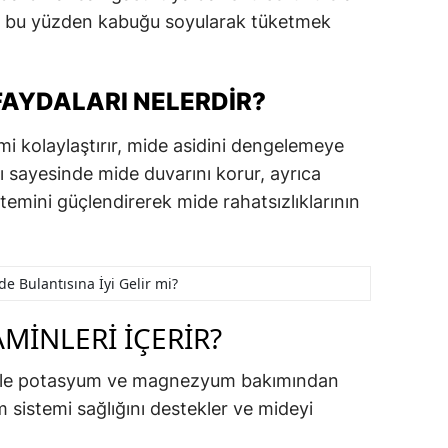
lir bu yüzden kabuğu soyularak tüketmek
FAYDALARI NELERDIR?
rimi kolaylaştırır, mide asidini dengelemeye
ı sayesinde mide duvarını korur, ayrıca
istemini güçlendirerek mide rahatsızlıklarının
de Bulantısına İyi Gelir mi?
AMINLERI İÇERIR?
eri ile potasyum ve magnezyum bakımından
m sistemi sağlığını destekler ve mideyi