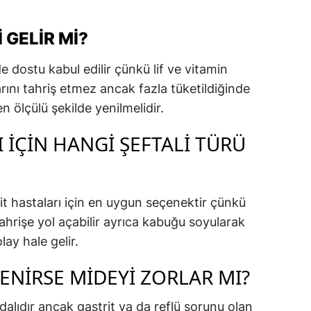
 GELIR MI?
de dostu kabul edilir çünkü lif ve vitamin
rını tahriş etmez ancak fazla tüketildiğinde
en ölçülü şekilde yenilmelidir.
 İÇIN HANGI ŞEFTALI TÜRÜ
it hastaları için en uygun seçenektir çünkü
tahrişe yol açabilir ayrıca kabuğu soyularak
lay hale gelir.
ENIRSE MIDEYI ZORLAR MI?
ydalıdır ancak gastrit ya da reflü sorunu olan