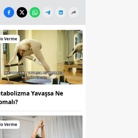
lo Verme
tabolizma Yavaşsa Ne
pmalı?
lo Verme