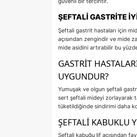
güvenli bir tercihtir.
ŞEFTALI GASTRITE İYI
Şeftali gastrit hastaları için mi
açısından zengindir ve mide za
mide asidini artırabilir bu yüzd
GASTRIT HASTALARI
UYGUNDUR?
Yumuşak ve olgun şeftali gastr
sert şeftali mideyi zorlayarak 
tüketildiğinde sindirimi daha ko
ŞEFTALI KABUKLU Y
Şeftali kabuğu lif açısından fa