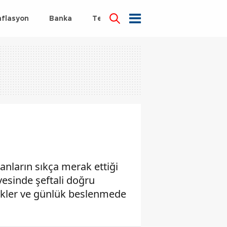
nflasyon
Banka
Teknoloji
Sağlık
yanların sıkça merak ettiği
ayesinde şeftali doğru
stekler ve günlük beslenmede