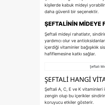
kişilerde kabuk mideyi yorabi
daha güvenli bir seçenektir.
ŞEFTALININ MIDEYE 
Şeftali mideyi rahatlatır, sindi
yardımcı olur ve antioksidanlar
içerdiği vitaminler bağışıklık s
hafiflemesine katkı sağlar.
Şeftali Mi
ŞEFTALI HANGI VIT
Şeftali A, C, E ve K vitaminl
zengin olup bu içerikler sindiri
koruyucu etkiler gösterir.