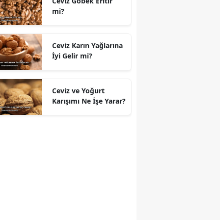
Ceviz Göbek Eritir
mi?
Ceviz Karın Yağlarına
İyi Gelir mi?
Ceviz ve Yoğurt
Karışımı Ne İşe Yarar?