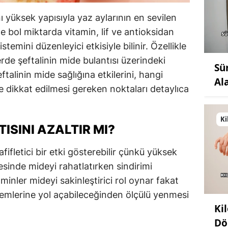
nı yüksek yapısıyla yaz aylarının en sevilen
de bol miktarda vitamin, lif ve antioksidan
temini düzenleyici etkisiyle bilinir. Özellikle
rde şeftalinin mide bulantısı üzerindeki
Sü
ftalinin mide sağlığına etkilerini, hangi
Al
 dikkat edilmesi gereken noktaları detaylıca
Ki
ISINI AZALTIR MI?
afifletici bir etki gösterebilir çünkü yüksek
esinde mideyi rahatlatırken sindirimi
taminler mideyi sakinleştirici rol oynar fakat
blemlerine yol açabileceğinden ölçülü yenmesi
Ki
Dö