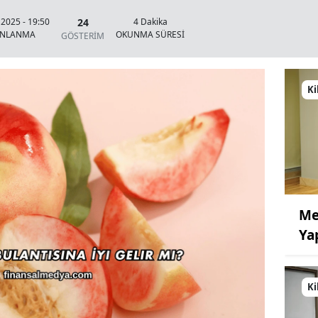
24
 2025 - 19:50
4 Dakika
INLANMA
OKUNMA SÜRESİ
GÖSTERİM
Ki
Me
Ya
Ki