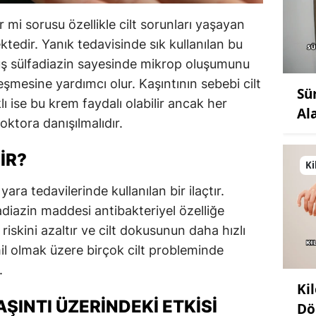
ir mi sorusu özellikle cilt sorunları yaşayan
ktedir. Yanık tedavisinde sık kullanılan bu
ş sülfadiazin sayesinde mikrop oluşumunu
ileşmesine yardımcı olur. Kaşıntının sebebi cilt
Sü
 ise bu krem faydalı olabilir ancak her
Al
ktora danışılmalıdır.
IR?
Ki
yara tedavilerinde kullanılan bir ilaçtır.
adiazin maddesi antibakteriyel özelliğe
riskini azaltır ve cilt dokusunun daha hızlı
hil olmak üzere birçok cilt probleminde
.
Ki
ŞINTI ÜZERINDEKI ETKISI
Dö