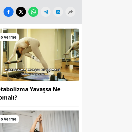
lo Verme
tabolizma Yavaşsa Ne
pmalı?
lo Verme