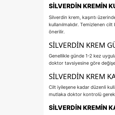
SILVERDIN KREMIN K
Silverdin krem, kaşıntı üzerinde
kullanılmalıdır. Temizlenen cil
önerilir.
SILVERDIN KREM G
Genellikle günde 1-2 kez uygula
doktor tavsiyesine göre değişeb
SILVERDIN KREM K
Cilt iyileşene kadar düzenli kul
mutlaka doktor kontrolü gerekl
SILVERDIN KREMIN K