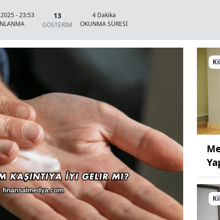
13
 2025 - 23:53
4 Dakika
INLANMA
OKUNMA SÜRESİ
GÖSTERİM
Ki
Me
Ya
Ki