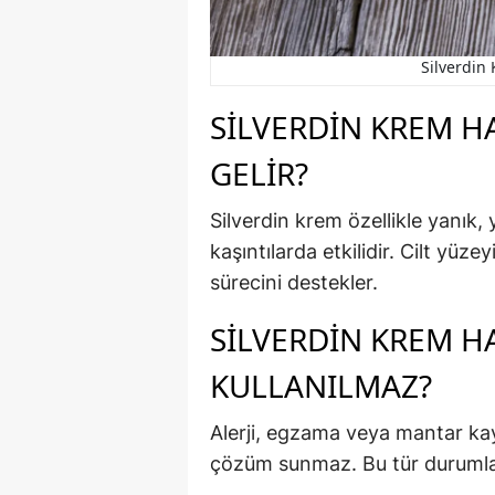
Silverdin 
SILVERDIN KREM HA
GELIR?
Silverdin krem özellikle yanık,
kaşıntılarda etkilidir. Cilt yü
sürecini destekler.
SILVERDIN KREM H
KULLANILMAZ?
Alerji, egzama veya mantar kay
çözüm sunmaz. Bu tür durumlar