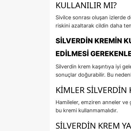
KULLANILIR MI?
Sivilce sonrası oluşan izlerde 
riskini azaltarak cildin daha te
SILVERDIN KREMIN 
EDILMESI GEREKENL
Silverdin krem kaşıntıya iyi ge
sonuçlar doğurabilir. Bu nedenl
KIMLER SILVERDIN
Hamileler, emziren anneler ve gü
bu kremi kullanmamalıdır.
SILVERDIN KREM Y