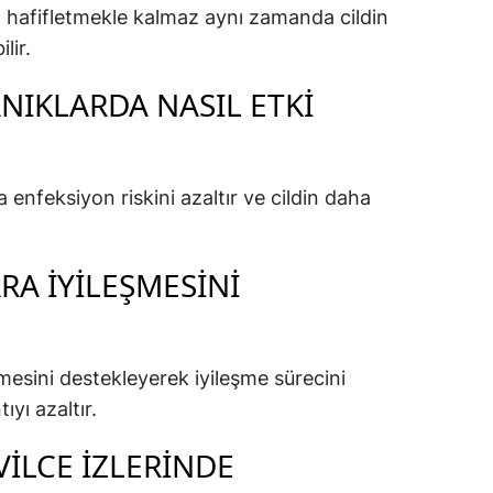
ı hafifletmekle kalmaz aynı zamanda cildin
lir.
NIKLARDA NASIL ETKI
enfeksiyon riskini azaltır ve cildin daha
RA İYILEŞMESINI
esini destekleyerek iyileşme sürecini
ıyı azaltır.
VILCE İZLERINDE