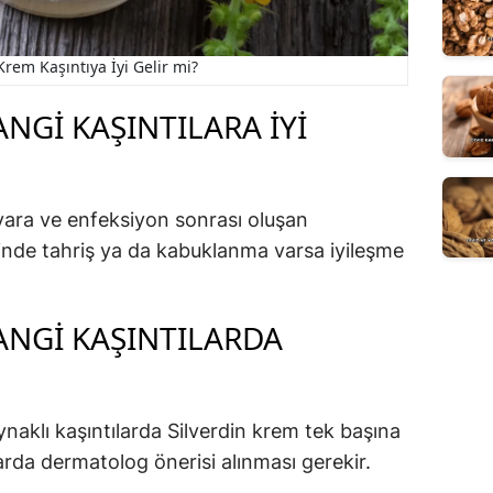
Krem Kaşıntıya İyi Gelir mi?
NGI KAŞINTILARA İYI
 yara ve enfeksiyon sonrası oluşan
zeyinde tahriş ya da kabuklanma varsa iyileşme
ANGI KAŞINTILARDA
naklı kaşıntılarda Silverdin krem tek başına
da dermatolog önerisi alınması gerekir.