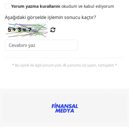
Yorum yazma kurallarını
okudum ve kabul ediyorum
Aşağıdaki görselde işlemin sonucu kaçtır?
* Bu içerik ile ilgili yorum yok, ilk yorumu siz yazın, tartışalım *