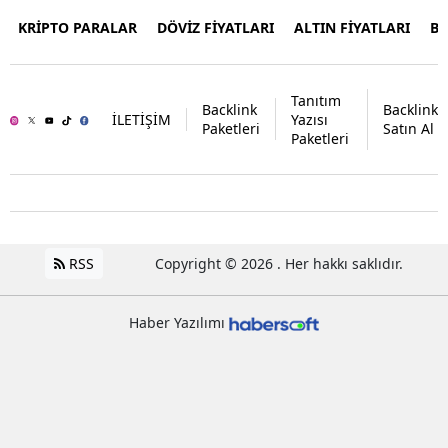
KRİPTO PARALAR
DÖVİZ FİYATLARI
ALTIN FİYATLARI
B
Tanıtım
Backlink
Backlink
İLETİŞİM
Yazısı
Paketleri
Satın Al
Paketleri
RSS
Copyright © 2026 . Her hakkı saklıdır.
Haber Yazılımı