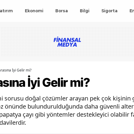
atırım
Ekonomi
Borsa
Bilgi
Sigorta
E
rasına İyi Gelir mi?
sına İyi Gelir mi?
r mi sorusu doğal çözümler arayan pek çok kişini
 göz önünde bulundurulduğunda daha güvenli alterna
 papatya çayı gibi yöntemler destekleyici olabili
avilerdir.