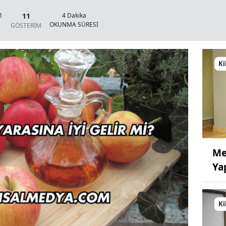
11
1
4 Dakika
OKUNMA SÜRESİ
GÖSTERİM
Ki
Me
Ya
Ki