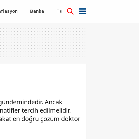
nflasyon
Banka
Teknoloji
Sağlık
n gündemindedir. Ancak
tifler tercih edilmelidir.
r fakat en doğru çözüm doktor