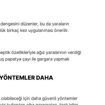
t dengesini düzenler, bu da yaraların
lük birkaç kez uygulanması önerilir.
eptik özellikleriyle ağız yaralarının verdiği
lmuş papatya çayı ile gargara yapmak
I YÖNTEMLER DAHA
 olabileceği için daha güvenli yöntemler
a kullanılan ağız gargaraları, ilaçlı jeller