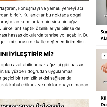
orlaştıran, konuşmayı ve yemek yemeyi acı
ardan biridir. Kullanıcılar bu noktada doğal
aştırılan konulardan biri sirkenin ağız
. Sirke, antiseptik özellikleriyle bilinse de
Sü
sı hassas dokularda tahrişe yol açabilir. Bu
Al
gelir mi sorusu dikkatle değerlendirilmelidir.
NI İYILEŞTIRIR MI?
Ki
ropları azaltabilir ancak ağız içi gibi hassas
ilir. Bu yüzden doğrudan uygulanması
 geçici bir temizlik etkisi sağlasa da
 olarak kabul edilmez ve doktor onayı olmadan
Ki
Dö