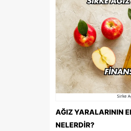
Sirke A
AĞIZ YARALARININ E
NELERDIR?