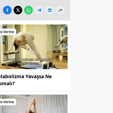
lo Verme
tabolizma Yavaşsa Ne
pmalı?
lo Verme