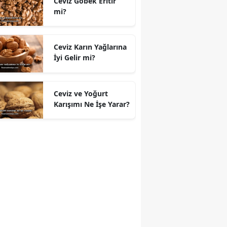
Ceviz Göbek Eritir
mi?
Ceviz Karın Yağlarına
İyi Gelir mi?
Ceviz ve Yoğurt
Karışımı Ne İşe Yarar?