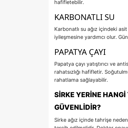
hafifletebilir.
KARBONATLI SU
Karbonatlı su ağız içindeki asi
iyileşmesine yardımcı olur. Gün
PAPATYA ÇAYI
Papatya çayı yatıştırıcı ve antis
rahatsızlığı hafifletir. Soğutu
rahatlama sağlayabilir.
SIRKE YERINE HANG
GÜVENLIDIR?
Sirke ağız içinde tahrişe neden
tercih edilmelidir. Doktor onayıyl