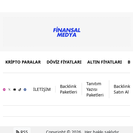
KRİPTO PARALAR
DÖVİZ FİYATLARI
ALTIN FİYATLARI
B
Tanıtım
Backlink
Backlink
İLETİŞİM
Yazısı
Paketleri
Satın Al
Paketleri
RSS
Copyright © 2026 . Her hakkı saklıdır.