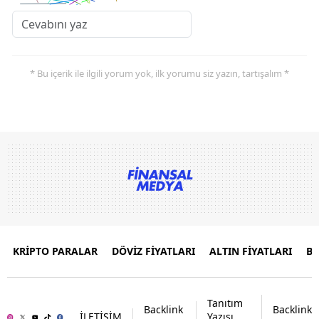
* Bu içerik ile ilgili yorum yok, ilk yorumu siz yazın, tartışalım *
KRİPTO PARALAR
DÖVİZ FİYATLARI
ALTIN FİYATLARI
B
Tanıtım
Backlink
Backlink
İLETİŞİM
Yazısı