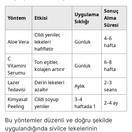
Sonuç
Uygulama
Yöntem
Etkisi
Alma
Sıklığı
Süresi
Cildi yeniler,
4–6
Aloe Vera
lekeleri
Günlük
hafta
hafifletir
C
Ton eşitler,
6–8
Vitamini
Günlük
kolajen artırır
hafta
Serumu
Lazer
Derin lekeleri
2–3
Aylık
Tedavisi
azaltır
seans
Kimyasal
Cildi soyup
3–4
2–4 ay
Peeling
yeniler
haftada 1
Bu yöntemler düzenli ve doğru şekilde
uygulandığında sivilce lekelerinin