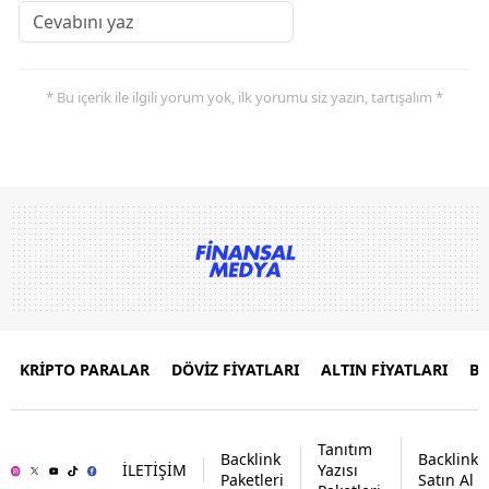
* Bu içerik ile ilgili yorum yok, ilk yorumu siz yazın, tartışalım *
KRİPTO PARALAR
DÖVİZ FİYATLARI
ALTIN FİYATLARI
B
Tanıtım
Backlink
Backlink
İLETİŞİM
Yazısı
Paketleri
Satın Al