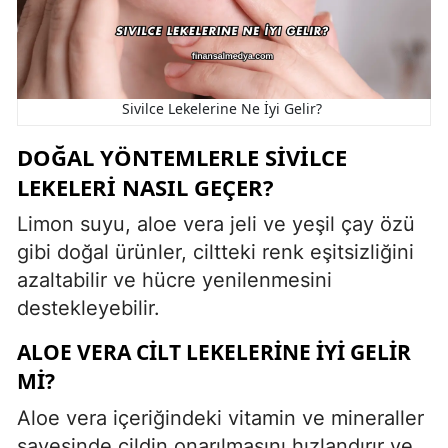
Sivilce Lekelerine Ne İyi Gelir?
DOĞAL YÖNTEMLERLE SIVILCE
LEKELERI NASIL GEÇER?
Limon suyu, aloe vera jeli ve yeşil çay özü
gibi doğal ürünler, ciltteki renk eşitsizliğini
azaltabilir ve hücre yenilenmesini
destekleyebilir.
ALOE VERA CILT LEKELERINE İYI GELIR
MI?
Aloe vera içeriğindeki vitamin ve mineraller
sayesinde cildin onarılmasını hızlandırır ve