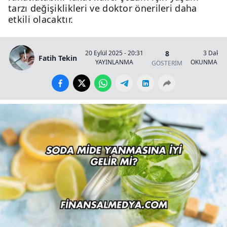
tarzı değişiklikleri ve doktor önerileri daha
etkili olacaktır.
8
20 Eylül 2025 - 20:31
3 Dakik
Fatih Tekin
YAYINLANMA
OKUNMA SÜ
GÖSTERİM