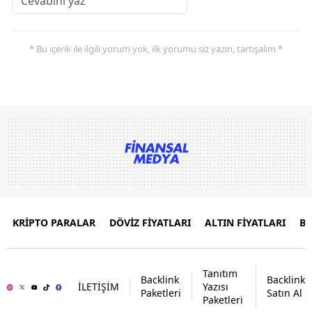
* Bu içerik ile ilgili yorum yok, ilk yorumu siz yazın, tartışalım *
KRİPTO PARALAR
DÖVİZ FİYATLARI
ALTIN FİYATLARI
B
Tanıtım
Backlink
Backlink
İLETİŞİM
Yazısı
Paketleri
Satın Al
Paketleri