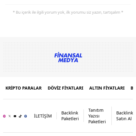
* Bu içerik ile ilgili yorum yok, ilk yorumu siz yazın, tartışalım *
KRİPTO PARALAR
DÖVİZ FİYATLARI
ALTIN FİYATLARI
B
Tanıtım
Backlink
Backlink
İLETİŞİM
Yazısı
Paketleri
Satın Al
Paketleri