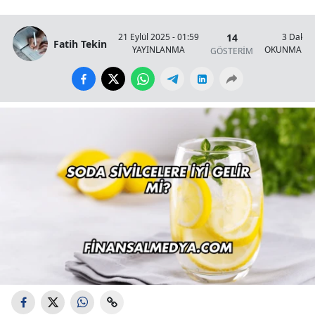
14
21 Eylül 2025 - 01:59
3 Dakik
Fatih Tekin
YAYINLANMA
OKUNMA SÜ
GÖSTERİM