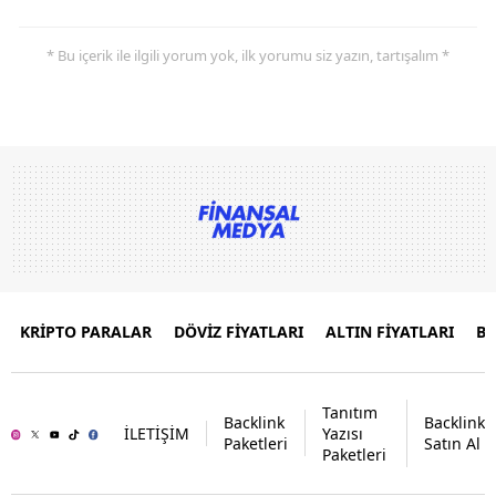
* Bu içerik ile ilgili yorum yok, ilk yorumu siz yazın, tartışalım *
KRİPTO PARALAR
DÖVİZ FİYATLARI
ALTIN FİYATLARI
B
Tanıtım
Backlink
Backlink
İLETİŞİM
Yazısı
Paketleri
Satın Al
Paketleri