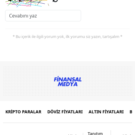
* Bu içerik ile ilgili yorum yok, ilk yorumu siz yazın, tartışalım *
KRİPTO PARALAR
DÖVİZ FİYATLARI
ALTIN FİYATLARI
B
Tanıtım