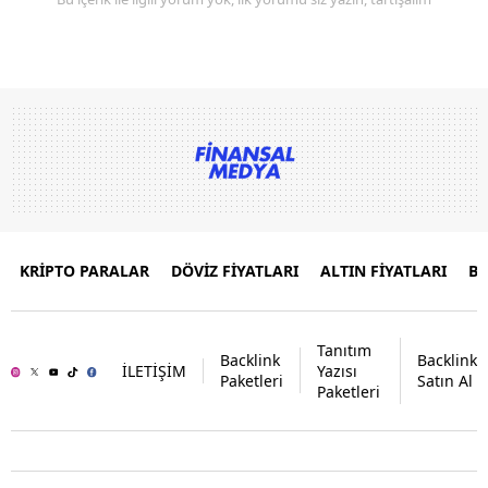
KRİPTO PARALAR
DÖVİZ FİYATLARI
ALTIN FİYATLARI
B
Tanıtım
Backlink
Backlink
İLETİŞİM
Yazısı
Paketleri
Satın Al
Paketleri