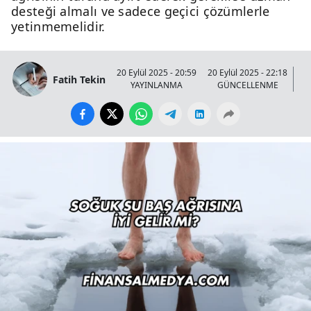
desteği almalı ve sadece geçici çözümlerle
yetinmemelidir.
20 Eylül 2025 - 20:59
20 Eylül 2025 - 22:18
Fatih Tekin
YAYINLANMA
GÜNCELLENME
GÖ