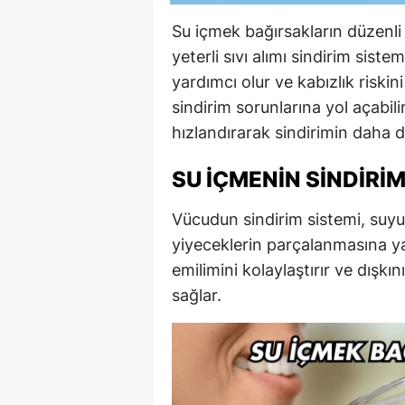
Su içmek bağırsakların düzenli ç
yeterli sıvı alımı sindirim sist
yardımcı olur ve kabızlık riskin
sindirim sorunlarına yol açabili
hızlandırarak sindirimin daha d
SU İÇMENIN SINDIRIM
Vücudun sindirim sistemi, suyun 
yiyeceklerin parçalanmasına ya
emilimini kolaylaştırır ve dışk
sağlar.