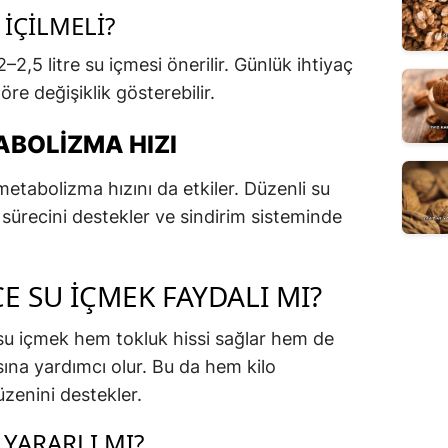
İÇILMELI?
2,5 litre su içmesi önerilir. Günlük ihtiyaç
göre değişiklik gösterebilir.
ABOLIZMA HIZI
metabolizma hızını da etkiler. Düzenli su
 sürecini destekler ve sindirim sisteminde
 SU İÇMEK FAYDALI MI?
u içmek hem tokluk hissi sağlar hem de
ına yardımcı olur. Bu da hem kilo
zenini destekler.
 YARARLI MI?