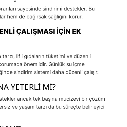
anları sayesinde sindirimi destekler. Bu
ılar hem de bağırsak sağlığını korur.
NLI ÇALIŞMASI İÇIN EK
rzı, lifli gıdaların tüketimi ve düzenli
 korumada önemlidir. Günlük su içme
iğinde sindirim sistemi daha düzenli çalışır.
NA YETERLI MI?
estekler ancak tek başına mucizevi bir çözüm
rsiz ve yaşam tarzı da bu süreçte belirleyici