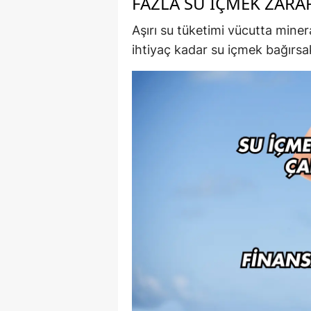
FAZLA SU İÇMEK ZARAR
Aşırı su tüketimi vücutta miner
ihtiyaç kadar su içmek bağırsak