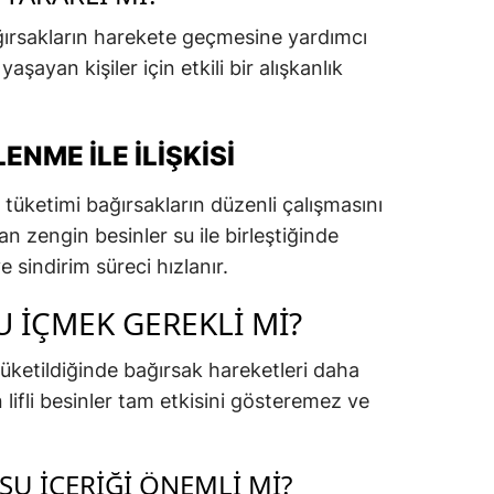
ırsakların harekete geçmesine yardımcı
yaşayan kişiler için etkili bir alışkanlık
ENME ILE İLIŞKISI
u tüketimi bağırsakların düzenli çalışmasını
an zengin besinler su ile birleştiğinde
 sindirim süreci hızlanır.
SU İÇMEK GEREKLI MI?
le tüketildiğinde bağırsak hareketleri daha
 lifli besinler tam etkisini gösteremez ve
SU İÇERIĞI ÖNEMLI MI?