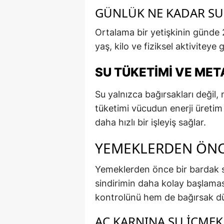
GÜNLÜK NE KADAR SU 
Ortalama bir yetişkinin günde 2–
yaş, kilo ve fiziksel aktiviteye 
SU TÜKETIMI VE MET
Su yalnızca bağırsakları değil, 
tüketimi vücudun enerji üretim
daha hızlı bir işleyiş sağlar.
YEMEKLERDEN ÖNCE
Yemeklerden önce bir bardak s
sindirimin daha kolay başlamas
kontrolünü hem de bağırsak dü
AÇ KARNINA SU İÇMEK