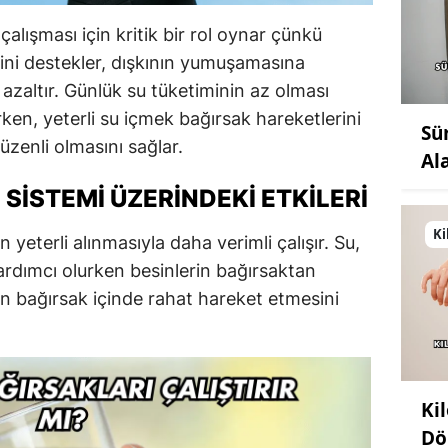
alışması için kritik bir rol oynar çünkü
emini destekler, dışkının yumuşamasına
i azaltır. Günlük su tüketiminin az olması
rken, yeterli su içmek bağırsak hareketlerini
Sü
üzenli olmasını sağlar.
Al
 SISTEMI ÜZERINDEKI ETKILERI
Ki
yeterli alınmasıyla daha verimli çalışır. Su,
rdımcı olurken besinlerin bağırsaktan
ının bağırsak içinde rahat hareket etmesini
Ki
Dö