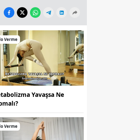
lo Verme
tabolizma Yavaşsa Ne
pmalı?
lo Verme