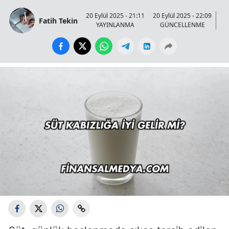
20 Eylül 2025 - 21:11
20 Eylül 2025 - 22:09
Fatih Tekin
YAYINLANMA
GÜNCELLENME
GÖ