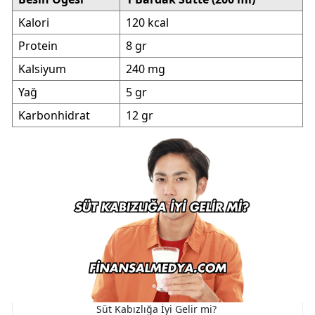
Kalori
120 kcal
Protein
8 gr
Kalsiyum
240 mg
Yağ
5 gr
Karbonhidrat
12 gr
Süt Kabızlığa İyi Gelir mi?