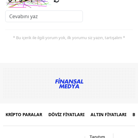
* Bu içerik ile ilgili yorum yok, ilk yorumu siz yazın, tartışalım *
KRİPTO PARALAR
DÖVİZ FİYATLARI
ALTIN FİYATLARI
B
Tanıtım