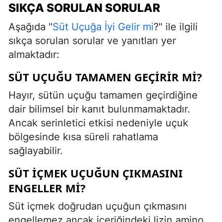
SIKÇA SORULAN SORULAR
Aşağıda "
Süt Uçuğa İyi Gelir mi
?" ile ilgili
sıkça sorulan sorular ve yanıtları yer
almaktadır:
SÜT UÇUĞU TAMAMEN GEÇIRIR MI?
Hayır, sütün uçuğu tamamen geçirdiğine
dair bilimsel bir kanıt bulunmamaktadır.
Ancak serinletici etkisi nedeniyle uçuk
bölgesinde kısa süreli rahatlama
sağlayabilir.
SÜT IÇMEK UÇUĞUN ÇIKMASINI
ENGELLER MI?
Süt içmek doğrudan uçuğun çıkmasını
engellemez ancak içeriğindeki lizin amino