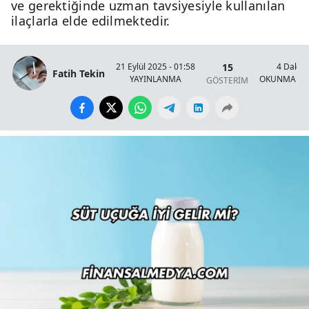
ve gerektiğinde uzman tavsiyesiyle kullanılan
ilaçlarla elde edilmektedir.
15
21 Eylül 2025 - 01:58
4 Dakik
Fatih Tekin
YAYINLANMA
OKUNMA SÜ
GÖSTERİM