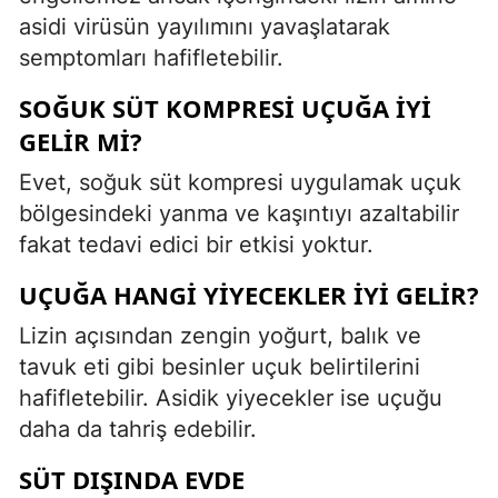
asidi virüsün yayılımını yavaşlatarak
semptomları hafifletebilir.
SOĞUK SÜT KOMPRESI UÇUĞA IYI
GELIR MI?
Evet, soğuk süt kompresi uygulamak uçuk
bölgesindeki yanma ve kaşıntıyı azaltabilir
fakat tedavi edici bir etkisi yoktur.
UÇUĞA HANGI YIYECEKLER IYI GELIR?
Lizin açısından zengin yoğurt, balık ve
tavuk eti gibi besinler uçuk belirtilerini
hafifletebilir. Asidik yiyecekler ise uçuğu
daha da tahriş edebilir.
SÜT DIŞINDA EVDE