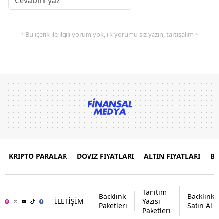
* Bu içerik ile ilgili yorum yok, ilk yorumu siz yazın, tartışalım *
KRİPTO PARALAR
DÖVİZ FİYATLARI
ALTIN FİYATLARI
B
Tanıtım
Backlink
Backlink
İLETİŞİM
Yazısı
Paketleri
Satın Al
Paketleri