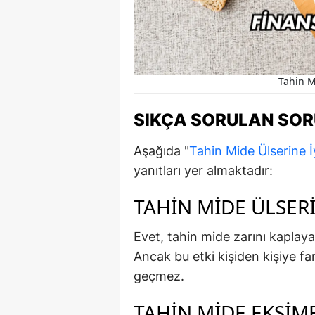
Tahin M
SIKÇA SORULAN SO
Aşağıda "
Tahin Mide Ülserine İy
yanıtları yer almaktadır:
TAHIN MIDE ÜLSERI
Evet, tahin mide zarını kaplayar
Ancak bu etki kişiden kişiye far
geçmez.
TAHIN MIDE EKŞIME