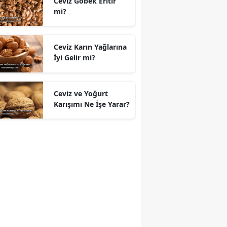
Ceviz Göbek Eritir
mi?
Ceviz Karın Yağlarına
İyi Gelir mi?
Ceviz ve Yoğurt
Karışımı Ne İşe Yarar?