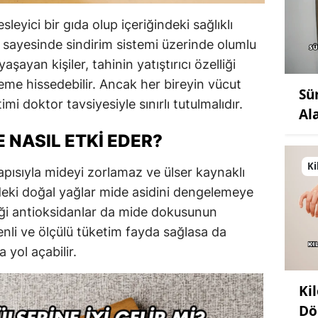
eyici bir gıda olup içeriğindeki sağlıklı
r sayesinde sindirim sistemi üzerinde olumlu
yaşayan kişiler, tahinin yatıştırıcı özelliği
eme hissedebilir. Ancak her bireyin vücut
Sü
timi doktor tavsiyesiyle sınırlı tutulmalıdır.
Al
 NASIL ETKI EDER?
Ki
yapısıyla mideyi zorlamaz ve ülser kaynaklı
ğindeki doğal yağlar mide asidini dengelemeye
iği antioksidanlar da mide dokusunun
nli ve ölçülü tüketim fayda sağlasa da
a yol açabilir.
Ki
Dö