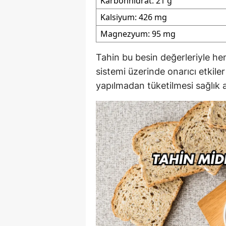
Karbonhidrat: 21 g
Kalsiyum: 426 mg
Magnezyum: 95 mg
Tahin bu besin değerleriyle he
sistemi üzerinde onarıcı etkile
yapılmadan tüketilmesi sağlık 