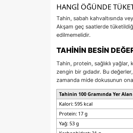
HANGI ÖĞÜNDE TÜKET
Tahin, sabah kahvaltısında veya
Akşam geç saatlerde tüketildiğ
edilmemelidir.
TAHININ BESIN DEĞE
Tahin, protein, sağlıklı yağla
zengin bir gıdadır. Bu değerler
zamanda mide dokusunun onarı
Tahinin 100 Gramında Yer Alan
Kalori: 595 kcal
Protein: 17 g
Yağ: 53 g