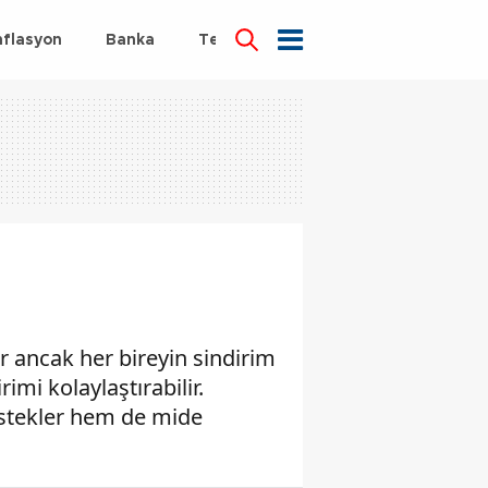
nflasyon
Banka
Teknoloji
Sağlık
lir ancak her bireyin sindirim
imi kolaylaştırabilir.
estekler hem de mide