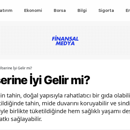
atırım
Ekonomi
Borsa
Bilgi
Sigorta
E
lserine İyi Gelir mi?
rine İyi Gelir mi?
in tahin, doğal yapısıyla rahatlatıcı bir gıda olabi
tildiğinde tahin, mide duvarını koruyabilir ve sindir
yle birlikte tüketildiğinde hem sağlıklı yaşamı d
tkı sağlayabilir.