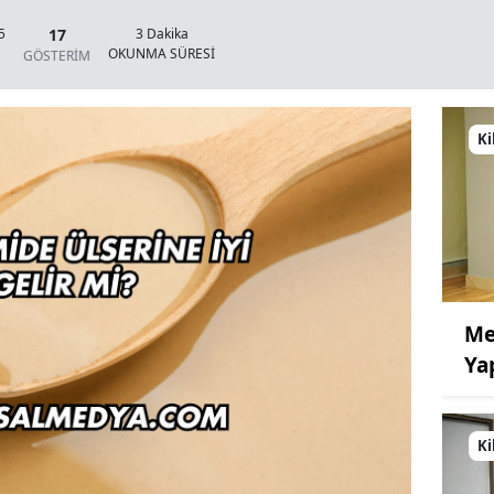
17
5
3 Dakika
OKUNMA SÜRESİ
GÖSTERİM
Ki
Me
Ya
Ki