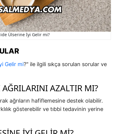
ide Ülserine İyi Gelir mi?
RULAR
i Gelir mi
?" ile ilgili sıkça sorulan sorular ve
 AĞRILARINI AZALTIR MI?
ak ağrıların hafiflemesine destek olabilir.
klılık gösterebilir ve tıbbi tedavinin yerine
SINE IYI GELIR MI?