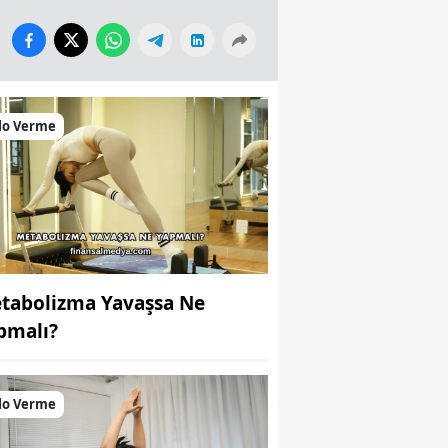
lo Verme
tabolizma Yavaşsa Ne
pmalı?
lo Verme