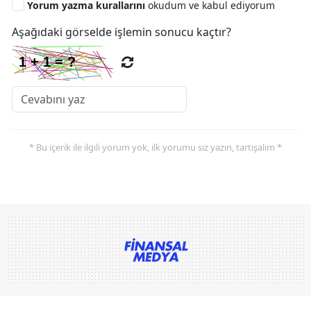
Yorum yazma kurallarını
okudum ve kabul ediyorum
Aşağıdaki görselde işlemin sonucu kaçtır?
* Bu içerik ile ilgili yorum yok, ilk yorumu siz yazın, tartışalım *