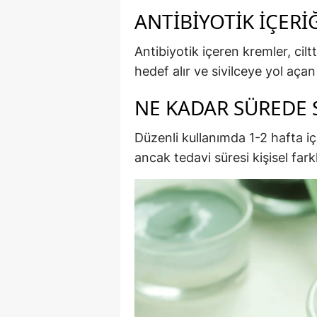
ANTIBIYOTIK İÇER
Antibiyotik içeren kremler, cil
hedef alır ve sivilceye yol aç
NE KADAR SÜREDE 
Düzenli kullanımda 1-2 hafta içe
ancak tedavi süresi kişisel farkl