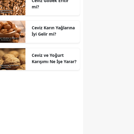
Ceviz Göbek Eritir
mi?
Ceviz Karın Yağlarına
İyi Gelir mi?
Ceviz ve Yoğurt
Karışımı Ne İşe Yarar?