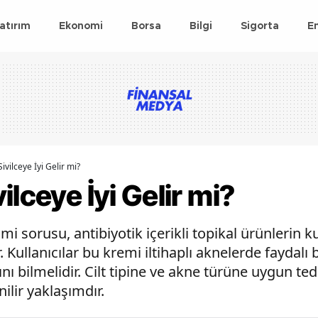
atırım
Ekonomi
Borsa
Bilgi
Sigorta
E
ivilceye İyi Gelir mi?
lceye İyi Gelir mi?
 mi sorusu, antibiyotik içerikli topikal ürünlerin k
. Kullanıcılar bu kremi iltihaplı aknelerde faydalı 
ı bilmelidir. Cilt tipine ve akne türüne uygun te
lir yaklaşımdır.