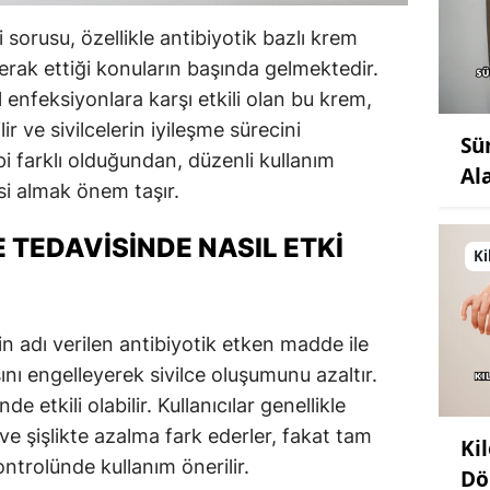
i sorusu, özellikle antibiyotik bazlı krem
merak ettiği konuların başında gelmektedir.
 enfeksiyonlara karşı etkili olan bu krem,
lir ve sivilcelerin iyileşme sürecini
Sü
tipi farklı olduğundan, düzenli kullanım
Al
i almak önem taşır.
 TEDAVISINDE NASIL ETKI
Ki
n adı verilen antibiyotik etken madde ile
ını engelleyerek sivilce oluşumunu azaltır.
inde etkili olabilir. Kullanıcılar genellikle
 ve şişlikte azalma fark ederler, fakat tam
Ki
ntrolünde kullanım önerilir.
Dö