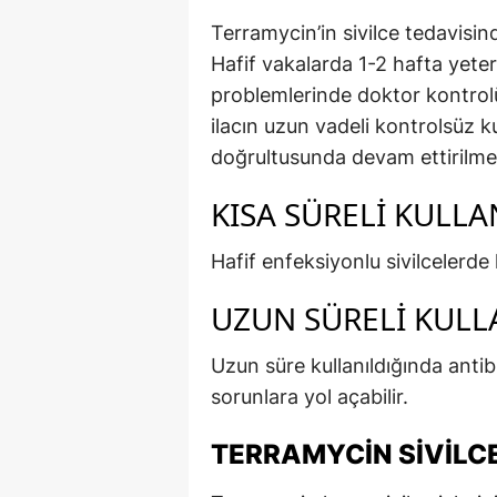
Terramycin’in sivilce tedavisin
Hafif vakalarda 1-2 hafta yeter
problemlerinde doktor kontrolü
ilacın uzun vadeli kontrolsüz ku
doğrultusunda devam ettirilmel
KISA SÜRELI KULL
Hafif enfeksiyonlu sivilcelerde 
UZUN SÜRELI KULLA
Uzun süre kullanıldığında antibiy
sorunlara yol açabilir.
TERRAMYCIN SIVILCE 