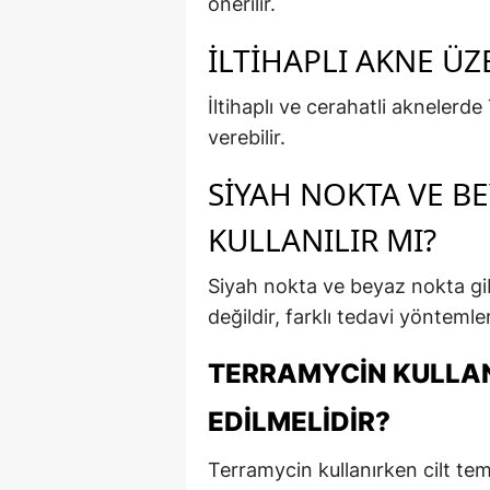
önerilir.
İLTIHAPLI AKNE ÜZ
İltihaplı ve cerahatli aknelerde
verebilir.
SIYAH NOKTA VE B
KULLANILIR MI?
Siyah nokta ve beyaz nokta gibi
değildir, farklı tedavi yöntemler
TERRAMYCIN KULLAN
EDILMELIDIR?
Terramycin kullanırken cilt tem