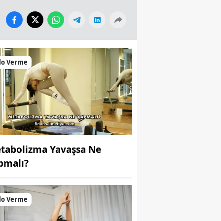
lo Verme
tabolizma Yavaşsa Ne
pmalı?
lo Verme