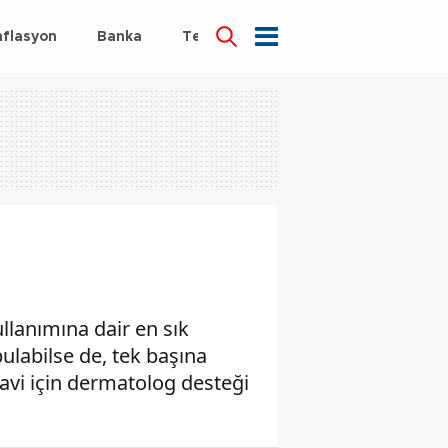
nflasyon
Banka
Teknoloji
Sağlık
ullanımına dair en sık
bulabilse de, tek başına
davi için dermatolog desteği