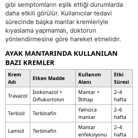
gibi semptomların eşlik ettiği durumlarda
daha etkili görülür. Kullanıcılar tedavi
sürecinde başka mantar kremleriyle
kıyaslama yapmamalı, doktorun
yönlendirmesine göre hareket etmelidir.
AYAK MANTARINDA KULLANILAN
BAZI KREMLER
Krem
Kullanım
Etki
Etken Madde
Adı
Alanı
Süresi
İzokonazol +
Mantar +
2–4
Travazol
Diflukortolon
İltihap
hafta
Yalnızca
2–6
Terbisil
Terbinafin
mantar
hafta
Mantar
2–4
Lamisil
Terbinafin
enfeksiyonu
hafta