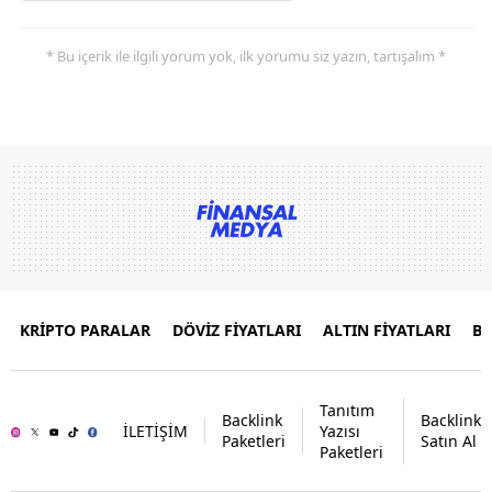
* Bu içerik ile ilgili yorum yok, ilk yorumu siz yazın, tartışalım *
KRİPTO PARALAR
DÖVİZ FİYATLARI
ALTIN FİYATLARI
B
Tanıtım
Backlink
Backlink
İLETİŞİM
Yazısı
Paketleri
Satın Al
Paketleri