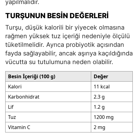
yapılmalıdır.
TURŞUNUN BESIN DEĞERLERI
Turşu, düşük kalorili bir yiyecek olmasına
rağmen yüksek tuz içeriği nedeniyle ölçülü
tüketilmelidir. Ayrıca probiyotik açısından
fayda sağlayabilir, ancak aşırıya kaçıldığında
vücutta su tutulumuna neden olabilir.
Besin İçeriği (100 g)
Değer
Kalori
11 kcal
Karbonhidrat
2.3 g
Lif
1.2 g
Tuz
1200 mg
Vitamin C
2 mg