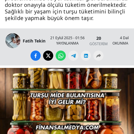
doktor onayıyla ölçülü tüketim önerilmektedir.
Sağlıklı bir yaşam için turşu tüketimini bilinçli
şekilde yapmak büyük önem taşır.
20
21 Eylül 2025 - 01:56
4 Dakik
Fatih Tekin
YAYINLANMA
OKUNMA SÜ
GÖSTERİM