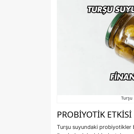
Turşu 
PROBIYOTIK ETKISI
Turşu suyundaki probiyotikler b