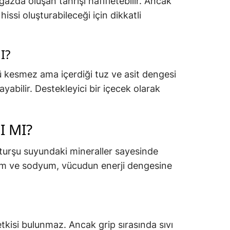
azda oluşan tahrişi hafifletebilir. Ancak
ssi oluşturabileceği için dikkatli
I?
kesmez ama içerdiği tuz ve asit dengesi
abilir. Destekleyici bir içecek olarak
I MI?
ik turşu suyundaki mineraller sayesinde
syum ve sodyum, vücudun enerji dengesine
kisi bulunmaz. Ancak grip sırasında sıvı