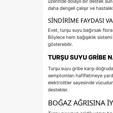
üzerinde dolaylı bir destek s
daha dengeli çalışır ve hastalı
SINDIRIME FAYDASI VA
Evet, turşu suyu bağırsak floras
Böylece hem bağışıklık sistemi
gösterebilir.
TURŞU SUYU GRIBE 
Turşu suyu gribe karşı doğrudan
semptomları hafifletmeye yardımc
elektrolitler sayesinde vücudun
destekler.
BOĞAZ AĞRISINA İY