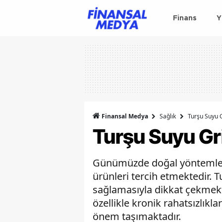
Finans
Y
Finansal Medya
Sağlık
Turşu Suyu G
Turşu Suyu Gri
Günümüzde doğal yöntemler g
ürünleri tercih etmektedir.
sağlamasıyla dikkat çekmekte
özellikle kronik rahatsızlık
önem taşımaktadır.