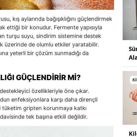
rusu, kış aylarında bağışıklığını güçlendirmek
rak ettiği bir konudur. Fermente yapısıyla
an turşu suyu, sindirim sistemine destek
 üzerinde de olumlu etkiler yaratabilir.
Sü
ına yeterli bir çözüm sunmadığı da
Al
LIĞI GÜÇLENDIRIR MI?
Ki
destekleyici özellikleriyle öne çıkar.
udun enfeksiyonlara karşı daha dirençli
i tüketim gripten korunmaya katkı
davisinde tek başına etkili değildir.
Ki