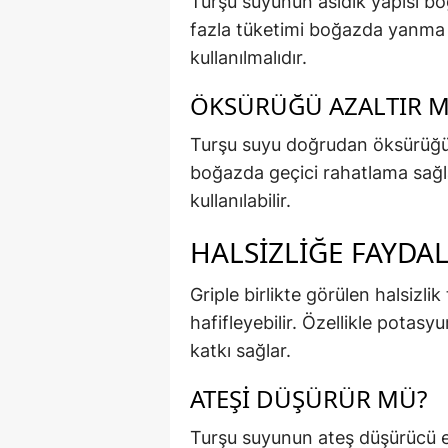
Turşu suyunun asidik yapısı boğ
fazla tüketimi boğazda yanma hi
kullanılmalıdır.
ÖKSÜRÜĞÜ AZALTIR M
Turşu suyu doğrudan öksürüğü 
boğazda geçici rahatlama sağlay
kullanılabilir.
HALSIZLIĞE FAYDAL
Griple birlikte görülen halsizl
hafifleyebilir. Özellikle pota
katkı sağlar.
ATEŞI DÜŞÜRÜR MÜ?
Turşu suyunun ateş düşürücü et