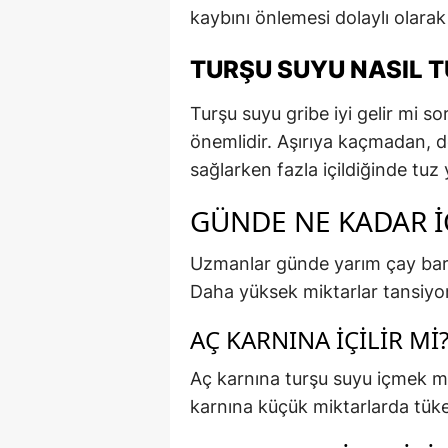
kaybını önlemesi dolaylı olara
TURŞU SUYU NASIL T
Turşu suyu gribe iyi gelir mi s
önemlidir. Aşırıya kaçmadan, d
sağlarken fazla içildiğinde tuz 
GÜNDE NE KADAR İ
Uzmanlar günde yarım çay barda
Daha yüksek miktarlar tansiyon
AÇ KARNINA İÇILIR MI
Aç karnına turşu suyu içmek mid
karnına küçük miktarlarda tüke