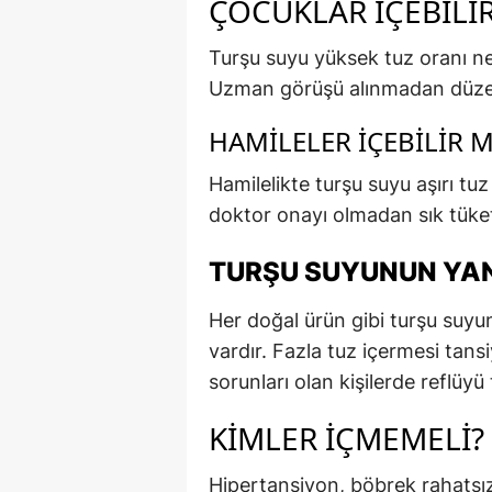
ÇOCUKLAR İÇEBILIR
Turşu suyu yüksek tuz oranı ned
Uzman görüşü alınmadan düzenl
HAMILELER İÇEBILIR M
Hamilelikte turşu suyu aşırı tu
doktor onayı olmadan sık tüket
TURŞU SUYUNUN YAN 
Her doğal ürün gibi turşu suyu
vardır. Fazla tuz içermesi tansi
sorunları olan kişilerde reflüyü t
KIMLER İÇMEMELI?
Hipertansiyon, böbrek rahatsız