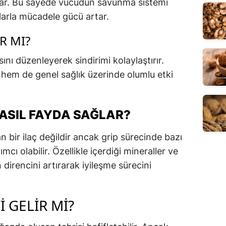
unar. Bu sayede vücudun savunma sistemi
klarla mücadele gücü artar.
R MI?
ını düzenleyerek sindirimi kolaylaştırır.
 hem de genel sağlık üzerinde olumlu etki
NASIL FAYDA SAĞLAR?
 bir ilaç değildir ancak grip sürecinde bazı
ı olabilir. Özellikle içerdiği mineraller ve
 direncini artırarak iyileşme sürecini
I GELIR MI?