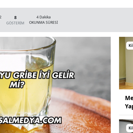
8
2
4 Dakika
OKUNMA SÜRESİ
GÖSTERİM
Ki
Me
Ya
Ki