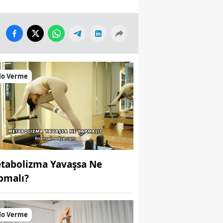
lo Verme
tabolizma Yavaşsa Ne
pmalı?
lo Verme