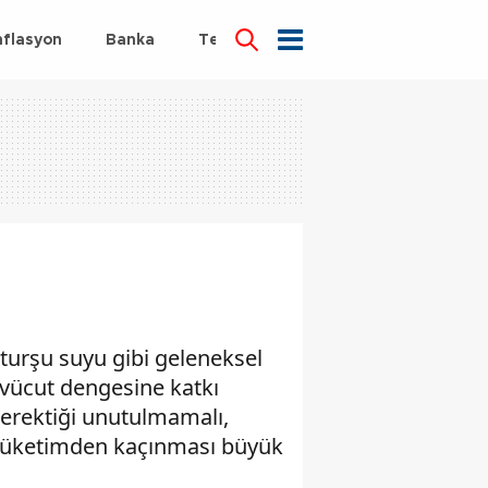
nflasyon
Banka
Teknoloji
Sağlık
turşu suyu gibi geleneksel
 vücut dengesine katkı
gerektiği unutulmamalı,
li tüketimden kaçınması büyük