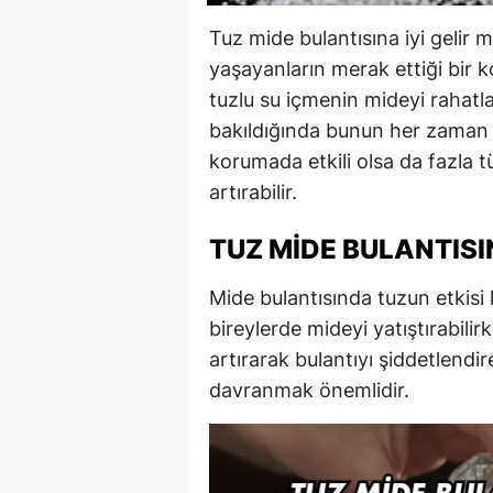
Tuz mide bulantısına iyi gelir m
yaşayanların merak ettiği bir k
tuzlu su içmenin mideyi rahatla
bakıldığında bunun her zaman g
korumada etkili olsa da fazla tü
artırabilir.
TUZ MIDE BULANTISIN
Mide bulantısında tuzun etkisi k
bireylerde mideyi yatıştırabilir
artırarak bulantıyı şiddetlendir
davranmak önemlidir.