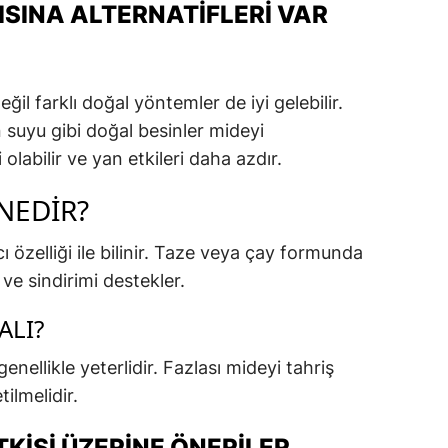
SINA ALTERNATIFLERI VAR
ğil farklı doğal yöntemler de iyi gelebilir.
 suyu gibi doğal besinler mideyi
olabilir ve yan etkileri daha azdır.
 NEDIR?
cı özelliği ile bilinir. Taze veya çay formunda
 ve sindirimi destekler.
ALI?
enellikle yeterlidir. Fazlası mideyi tahriş
ilmelidir.
KISI ÜZERINE ÖNERILER