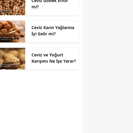
Ceviz Göbek Eritir
mi?
Ceviz Karın Yağlarına
İyi Gelir mi?
Ceviz ve Yoğurt
Karışımı Ne İşe Yarar?