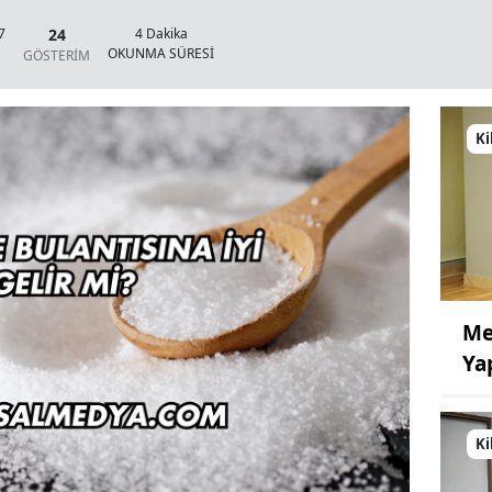
24
7
4 Dakika
OKUNMA SÜRESİ
GÖSTERİM
Ki
Me
Ya
Ki