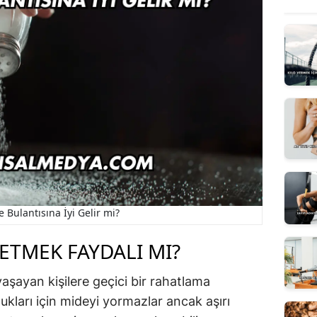
 Bulantısına İyi Gelir mi?
ETMEK FAYDALI MI?
yaşayan kişilere geçici bir rahatlama
dukları için mideyi yormazlar ancak aşırı