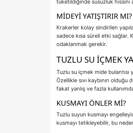
tüketildiğinde susuzluk hissini 
MIDEYI YATIŞTIRIR MI?
Krakerler kolay sindirilen yapıl
sadece kısa süreli etki sağlar.
odaklanmak gerekir.
TUZLU SU İÇMEK YA
Tuzlu su içmek mide bulantısı y
Özellikle sıvı kaybının olduğu
fakat yanlış ve fazla kullanımda
KUSMAYI ÖNLER MI?
Tuzlu suyun kusmayı engelleyici
kusmayı tetikleyebilir, bu neden