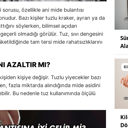
i sorusu, özellikle ani mide bulantısı
onudur. Bazı kişiler tuzlu kraker, ayran ya da
ttığını söylerken, bilimsel açıdan
eçerli olmadığı görülür. Tuz, sıvı dengesini
Sü
ketildiğinde tam tersi mide rahatsızlıklarını
Al
I AZALTIR MI?
Ki
işiden kişiye değişir. Tuzlu yiyecekler bazı
ken, fazla miktarda alındığında mide asidini
ebilir. Bu nedenle tuz kullanımında ölçülü
Ki
Dö