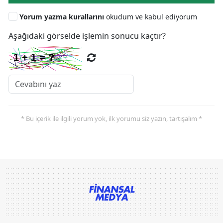
Yorum yazma kurallarını
okudum ve kabul ediyorum
Aşağıdaki görselde işlemin sonucu kaçtır?
* Bu içerik ile ilgili yorum yok, ilk yorumu siz yazın, tartışalım *