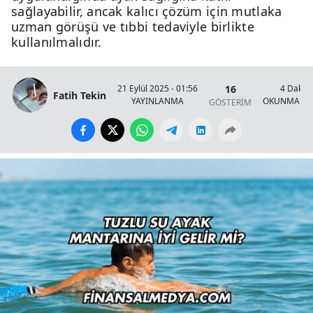
sağlayabilir, ancak kalıcı çözüm için mutlaka
uzman görüşü ve tıbbi tedaviyle birlikte
kullanılmalıdır.
16
21 Eylül 2025 - 01:56
4 Dakik
Fatih Tekin
YAYINLANMA
OKUNMA SÜ
GÖSTERİM