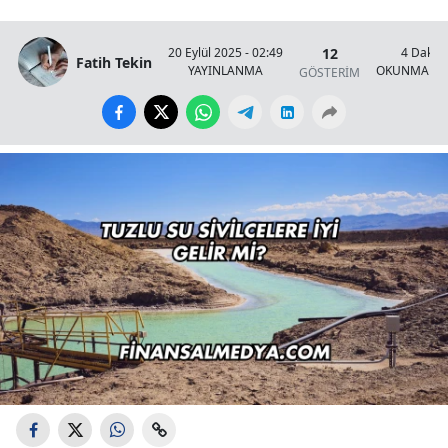
12
20 Eylül 2025 - 02:49
4 Dakik
Fatih Tekin
YAYINLANMA
OKUNMA SÜ
GÖSTERİM