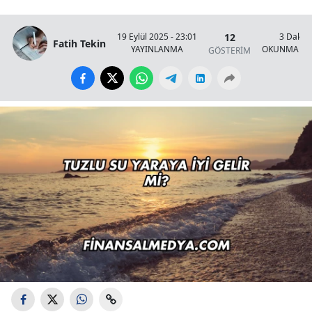
12
19 Eylül 2025 - 23:01
3 Dakik
Fatih Tekin
YAYINLANMA
OKUNMA SÜ
GÖSTERİM