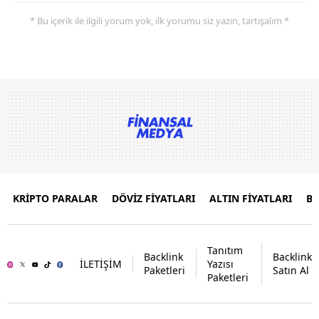
* Bu içerik ile ilgili yorum yok, ilk yorumu siz yazın, tartışalım *
KRİPTO PARALAR
DÖVİZ FİYATLARI
ALTIN FİYATLARI
B
Tanıtım
Backlink
Backlink
İLETİŞİM
Yazısı
Paketleri
Satın Al
Paketleri