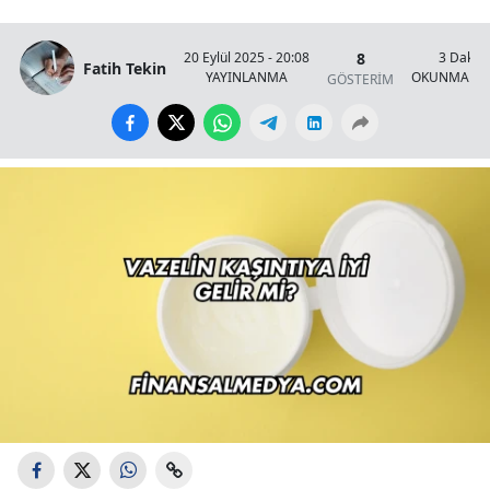
8
20 Eylül 2025 - 20:08
3 Dakik
Fatih Tekin
YAYINLANMA
OKUNMA SÜ
GÖSTERİM