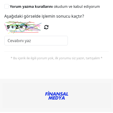
Yorum yazma kurallarını
okudum ve kabul ediyorum
Aşağıdaki görselde işlemin sonucu kaçtır?
* Bu içerik ile ilgili yorum yok, ilk yorumu siz yazın, tartışalım *