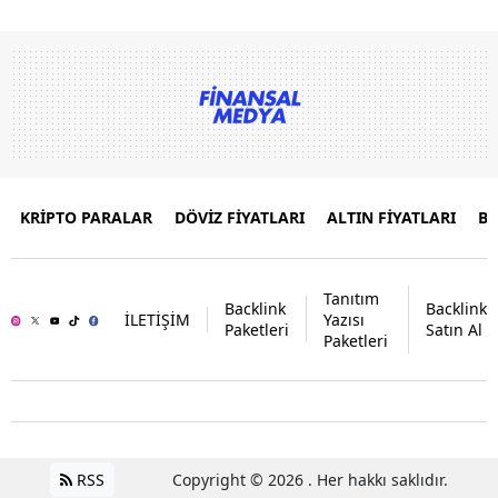
KRİPTO PARALAR
DÖVİZ FİYATLARI
ALTIN FİYATLARI
B
Tanıtım
Backlink
Backlink
İLETİŞİM
Yazısı
Paketleri
Satın Al
Paketleri
RSS
Copyright © 2026 . Her hakkı saklıdır.