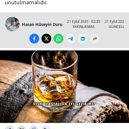
unutulmamalıdır.
21 Eylül 2025 - 02:35
21 Eylül 2025 -
Hasan Hüseyin Duru
YAYINLANMA
GÜNCELLE