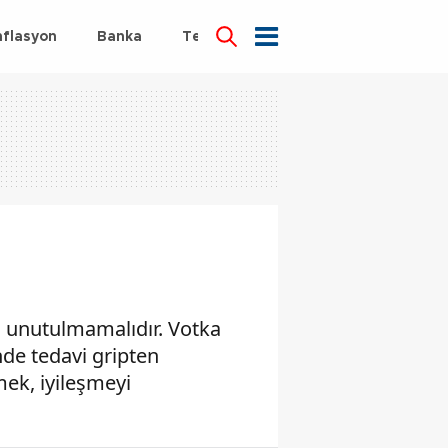
nflasyon
Banka
Teknoloji
Sağlık
i unutulmamalıdır. Votka
nde tedavi gripten
ek, iyileşmeyi