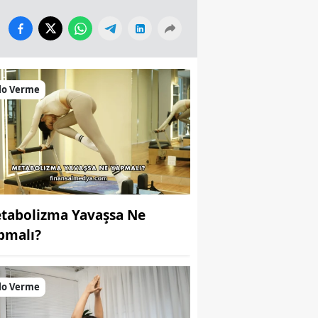
lo Verme
tabolizma Yavaşsa Ne
pmalı?
lo Verme