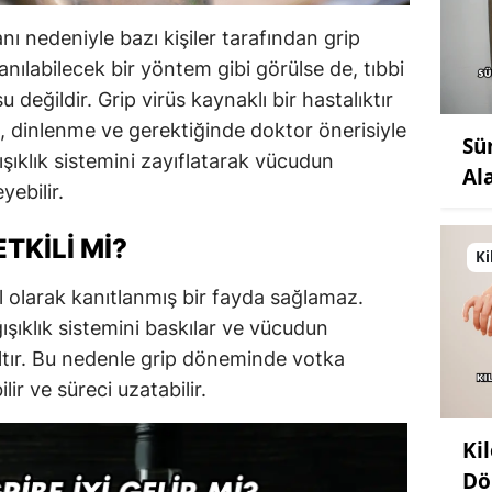
nı nedeniyle bazı kişiler tarafından grip
llanılabilecek bir yöntem gibi görülse de, tıbbi
 değildir. Grip virüs kaynaklı bir hastalıktır
i, dinlenme ve gerektiğinde doktor önerisiyle
Sü
ğışıklık sistemini zayıflatarak vücudun
Al
yebilir.
TKILI MI?
Ki
l olarak kanıtlanmış bir fayda sağlamaz.
ğışıklık sistemini baskılar ve vücudun
ltır. Bu nedenle grip döneminde votka
lir ve süreci uzatabilir.
Ki
Dö