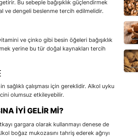
etirir. Bu sebeple bağışıklık güçlendirmek
al ve dengeli beslenme tercih edilmelidir.
tamini ve çinko gibi besin öğeleri bağışıklık
tmek yerine bu tür doğal kaynakları tercih
E
in sağlıklı çalışması için gereklidir. Alkol uyku
ini olumsuz etkileyebilir.
NA İYI GELIR MI?
votkayı gargara olarak kullanmayı denese de
lkol boğaz mukozasını tahriş ederek ağrıyı