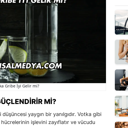
ka Gribe İyi Gelir mi?
GÜÇLENDIRIR MI?
i düşüncesi yaygın bir yanılgıdır. Votka gibi
k hücrelerinin işlevini zayıflatır ve vücudu