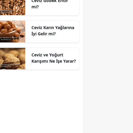
Ceviz Göbek Eritir
mi?
Ceviz Karın Yağlarına
İyi Gelir mi?
Ceviz ve Yoğurt
Karışımı Ne İşe Yarar?