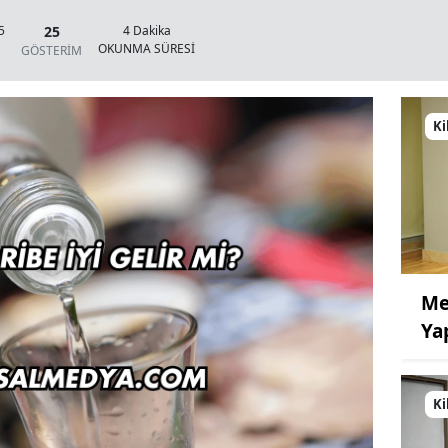
25
5
4 Dakika
OKUNMA SÜRESİ
GÖSTERİM
Ki
Me
Ya
Ki