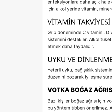
enfeksiyonlara daha açık hale g
için alkol yerine vitamin, miner
VITAMIN TAKVIYESI
Grip döneminde C vitamini, D vi
sistemini destekler. Alkol tüke
etmek daha faydalıdır.
UYKU VE DINLENM
Yeterli uyku, bağışıklık sistemin
düzenini bozarak iyileşme sürec
VOTKA BOĞAZ AĞRISI
Bazı kişiler boğaz ağrısı için 
bu yöntem tıbben önerilmez. A