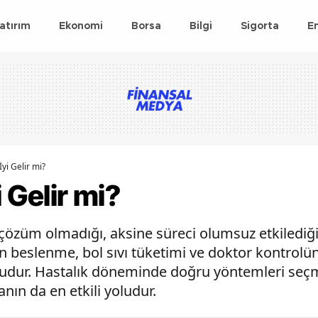
atırım
Ekonomi
Borsa
Bilgi
Sigorta
E
İyi Gelir mi?
 Gelir mi?
 çözüm olmadığı, aksine süreci olumsuz etkilediğ
en beslenme, bol sıvı tüketimi ve doktor kontrolü
ludur. Hastalık döneminde doğru yöntemleri seçm
nın da en etkili yoludur.