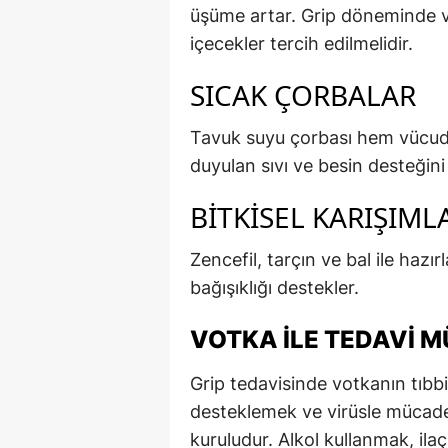
üşüme artar. Grip döneminde vü
içecekler tercih edilmelidir.
SICAK ÇORBALAR
Tavuk suyu çorbası hem vücudu 
duyulan sıvı ve besin desteğini
BITKISEL KARIŞIML
Zencefil, tarçın ve bal ile hazı
bağışıklığı destekler.
VOTKA İLE TEDAVI 
Grip tedavisinde votkanın tıbbi 
desteklemek ve virüsle mücad
kuruludur. Alkol kullanmak, ilaçl