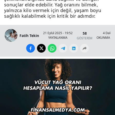
sonuçlar elde edebilir. Yağ oranını bilmek,
yalnızca kilo vermek için değil, yaşam boyu
sağlıklı kalabilmek için kritik bir adımdır.
58
21 Eylül 2025 - 19:52
4 Dakik
Fatih Tekin
YAYINLANMA
OKUNMA SÜ
GÖSTERİM