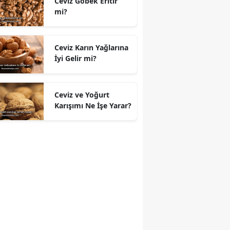
Ceviz Göbek Eritir
mi?
Ceviz Karın Yağlarına
İyi Gelir mi?
Ceviz ve Yoğurt
Karışımı Ne İşe Yarar?