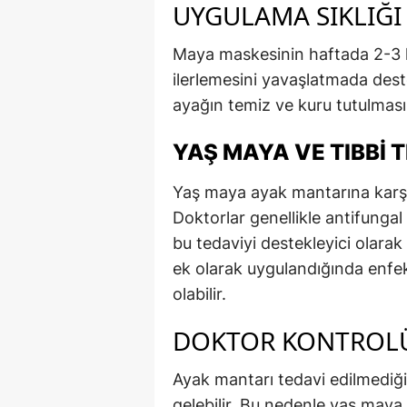
UYGULAMA SIKLIĞI
Maya maskesinin haftada 2-3 k
ilerlemesini yavaşlatmada deste
ayağın temiz ve kuru tutulması
YAŞ MAYA VE TIBBI T
Yaş maya ayak mantarına karşı t
Doktorlar genellikle antifungal
bu tedaviyi destekleyici olarak 
ek olarak uygulandığında enfek
olabilir.
DOKTOR KONTROLÜ
Ayak mantarı tedavi edilmediğin
gelebilir. Bu nedenle yaş may