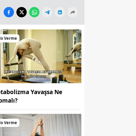
lo Verme
tabolizma Yavaşsa Ne
pmalı?
lo Verme