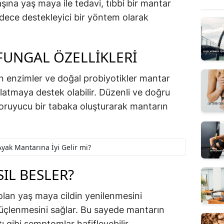
şına yaş maya ile tedavi, tıbbi bir mantar
adece destekleyici bir yöntem olarak
FUNGAL ÖZELLIKLERI
n enzimler ve doğal probiyotikler mantar
latmaya destek olabilir. Düzenli ve doğru
oruyucu bir tabaka oluşturarak mantarın
yak Mantarına İyi Gelir mi?
SIL BESLER?
olan yaş maya cildin yenilenmesini
güçlenmesini sağlar. Bu sayede mantarın
 gibi semptomlar hafifleyebilir.