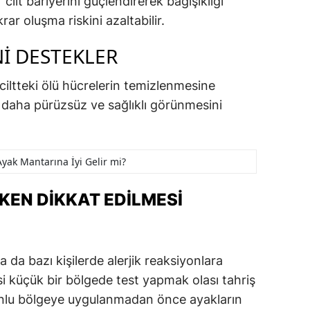
cilt bariyerini güçlendirerek bağışıklığı
rar oluşma riskini azaltabilir.
NI DESTEKLER
iltteki ölü hücrelerin temizlenmesine
n daha pürüzsüz ve sağlıklı görünmesini
yak Mantarına İyi Gelir mi?
KEN DIKKAT EDILMESI
 da bazı kişilerde alerjik reaksiyonlara
i küçük bir bölgede test yapmak olası tahriş
iyonlu bölgeye uygulanmadan önce ayakların