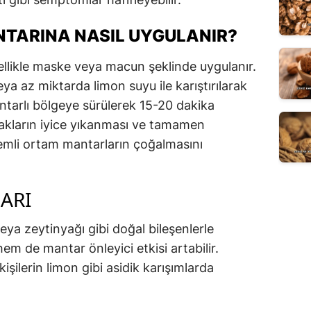
TARINA NASIL UYGULANIR?
likle maske veya macun şeklinde uygulanır.
eya az miktarda limon suyu ile karıştırılarak
antarlı bölgeye sürülerek 15-20 dakika
yakların iyice yıkanması ve tamamen
emli ortam mantarların çoğalmasını
ARI
ya zeytinyağı gibi doğal bileşenlerle
hem de mantar önleyici etkisi artabilir.
işilerin limon gibi asidik karışımlarda