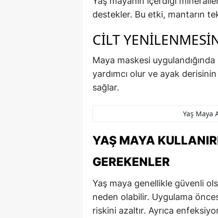
Yaş mayanın içerdiği mineraller 
destekler. Bu etki, mantarın tek
CILT YENILENMESI
Maya maskesi uygulandığında c
yardımcı olur ve ayak derisini
sağlar.
Yaş Maya A
YAŞ MAYA KULLANIR
GEREKENLER
Yaş maya genellikle güvenli olsa
neden olabilir. Uygulama önces
riskini azaltır. Ayrıca enfeks