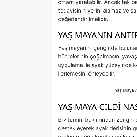
ortam yaratabilir. Ancak tek ba
tedavisinin yerini alamaz ve s
değerlendirilmelidir.
YAŞ MAYANIN ANTI
Yaş mayanın içeriğinde buluna
hücrelerinin çoğalmasını yavaş
uygulama ile ayak yüzeyinde k
ilerlemesini önleyebilir.
Yaş Maya A
YAŞ MAYA CILDI NA
B vitamini bakımından zengin 
destekleyerek ayak derisinin 
neden olduğu kuruluk ve kaşıntı