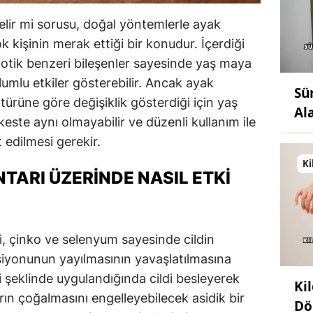
lir mi sorusu, doğal yöntemlerle ayak
k kişinin merak ettiği bir konudur. İçerdiği
iyotik benzeri bileşenler sayesinde yaş maya
olumlu etkiler gösterebilir. Ancak ayak
Sü
ürüne göre değişiklik gösterdiği için yaş
Al
keste aynı olmayabilir ve düzenli kullanım ile
t edilmesi gerekir.
Ki
TARI ÜZERINDE NASIL ETKI
i, çinko ve selenyum sayesinde cildin
iyonunun yayılmasının yavaşlatılmasına
i şeklinde uygulandığında cildi besleyerek
Ki
n çoğalmasını engelleyebilecek asidik bir
Dö