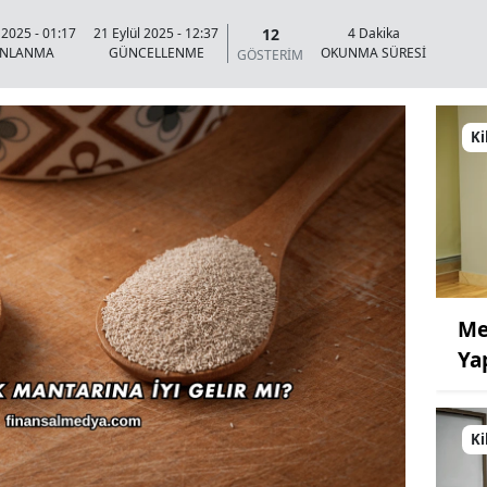
12
 2025 - 01:17
21 Eylül 2025 - 12:37
4 Dakika
INLANMA
GÜNCELLENME
OKUNMA SÜRESİ
GÖSTERİM
Ki
Me
Ya
Ki