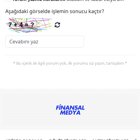
Aşağıdaki görselde işlemin sonucu kaçtır?
* Bu içerik ile ilgili yorum yok, ilk yorumu siz yazın, tartışalım *