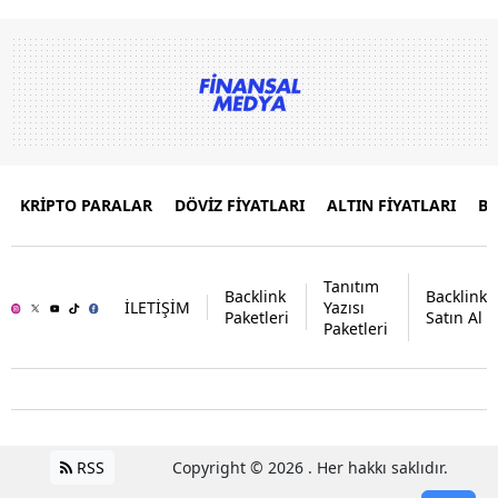
KRİPTO PARALAR
DÖVİZ FİYATLARI
ALTIN FİYATLARI
B
Tanıtım
Backlink
Backlink
İLETİŞİM
Yazısı
Paketleri
Satın Al
Paketleri
RSS
Copyright © 2026 . Her hakkı saklıdır.