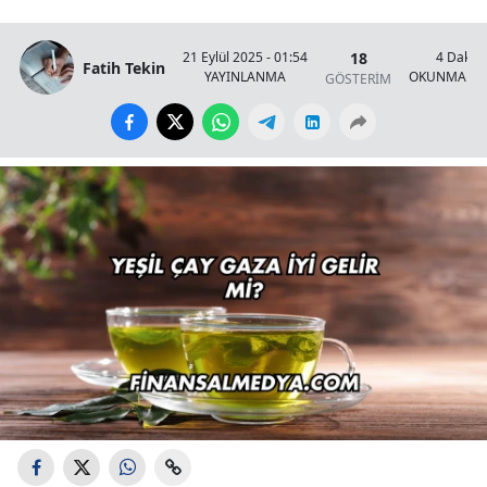
18
21 Eylül 2025 - 01:54
4 Dakik
Fatih Tekin
YAYINLANMA
OKUNMA SÜ
GÖSTERİM