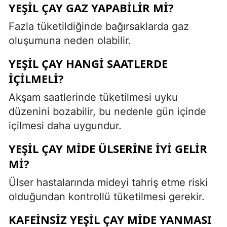
YEŞIL ÇAY GAZ YAPABILIR MI?
Fazla tüketildiğinde bağırsaklarda gaz
oluşumuna neden olabilir.
YEŞIL ÇAY HANGI SAATLERDE
İÇILMELI?
Akşam saatlerinde tüketilmesi uyku
düzenini bozabilir, bu nedenle gün içinde
içilmesi daha uygundur.
YEŞIL ÇAY MIDE ÜLSERINE İYI GELIR
MI?
Ülser hastalarında mideyi tahriş etme riski
olduğundan kontrollü tüketilmesi gerekir.
KAFEINSIZ YEŞIL ÇAY MIDE YANMASI