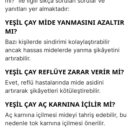
mi?" ile ilgili sıkça sorulan sorular ve
yanıtları yer almaktadır:
YEŞIL ÇAY MIDE YANMASINI AZALTIR
MI?
Bazı kişilerde sindirimi kolaylaştırabilir
ancak hassas midelerde yanma şikâyetini
artırabilir.
YEŞIL ÇAY REFLÜYE ZARAR VERIR MI?
Evet, reflü hastalarında mide asidini
artırarak şikâyetleri kötüleştirebilir.
YEŞIL ÇAY AÇ KARNINA İÇILIR MI?
Aç karnına içilmesi mideyi tahriş edebilir, bu
nedenle tok karnına içilmesi önerilir.