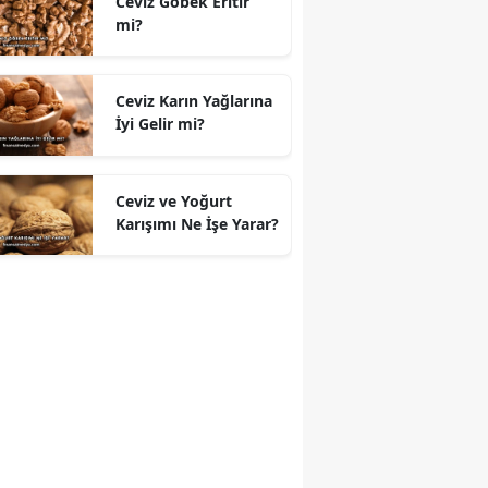
Ceviz Göbek Eritir
mi?
Ceviz Karın Yağlarına
İyi Gelir mi?
Ceviz ve Yoğurt
Karışımı Ne İşe Yarar?