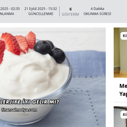
6
 2025 - 02:35
21 Eylül 2025 - 15:32
4 Dakika
INLANMA
GÜNCELLENME
OKUNMA SÜRESİ
GÖSTERİM
Ki
Me
Ya
Ki