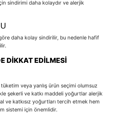
çin sindirimi daha kolaydır ve alerjik
DU
göre daha kolay sindirilir, bu nedenle hafif
ir.
E DIKKAT EDILMESI
ırı tüketim veya yanlış ürün seçimi olumsuz
kle şekerli ve katkı maddeli yoğurtlar alerjik
oğal ve katkısız yoğurtları tercih etmek hem
im sistemi için önemlidir.