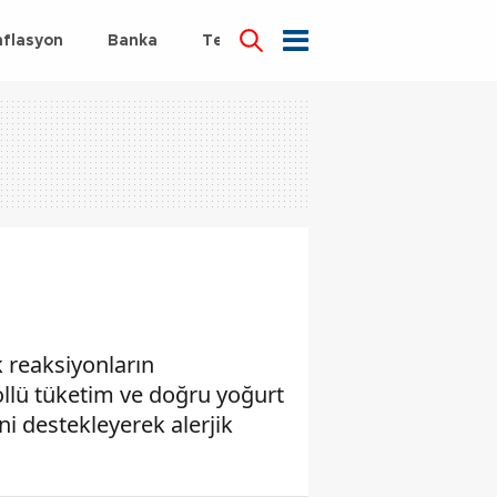
nflasyon
Banka
Teknoloji
Sağlık
ik reaksiyonların
trollü tüketim ve doğru yoğurt
ni destekleyerek alerjik