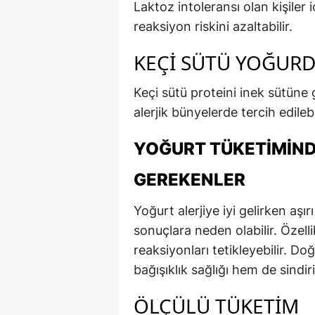
Laktoz intoleransı olan kişiler i
reaksiyon riskini azaltabilir.
KEÇI SÜTÜ YOĞUR
Keçi sütü proteini inek sütüne 
alerjik bünyelerde tercih edilebil
YOĞURT TÜKETIMIND
GEREKENLER
Yoğurt alerjiye iyi gelirken aş
sonuçlara neden olabilir. Özelli
reaksiyonları tetikleyebilir. D
bağışıklık sağlığı hem de sindir
ÖLÇÜLÜ TÜKETIM