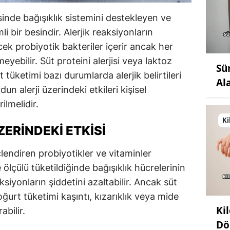
sinde bağışıklık sistemini destekleyen ve
i bir besindir. Alerjik reaksiyonların
cek probiyotik bakteriler içerir ancak her
meyebilir. Süt proteini alerjisi veya laktoz
Sü
t tüketimi bazı durumlarda alerjik belirtileri
Al
un alerji üzerindeki etkileri kişisel
ilmelidir.
Ki
ERINDEKI ETKISI
çlendiren probiyotikler ve vitaminler
ölçülü tüketildiğinde bağışıklık hücrelerinin
siyonların şiddetini azaltabilir. Ancak süt
yoğurt tüketimi kaşıntı, kızarıklık veya mide
Ki
abilir.
Dö