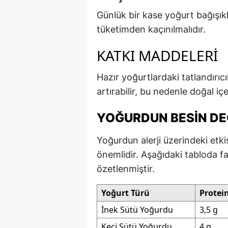
Günlük bir kase yoğurt bağışıklı
tüketimden kaçınılmalıdır.
KATKI MADDELERI
Hazır yoğurtlardaki tatlandırıcıl
artırabilir, bu nedenle doğal içe
YOĞURDUN BESIN DE
Yoğurdun alerji üzerindeki etki
önemlidir. Aşağıdaki tabloda far
özetlenmiştir.
Yoğurt Türü
Protein
İnek Sütü Yoğurdu
3,5 g
Keçi Sütü Yoğurdu
4 g