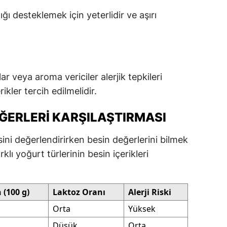
ğı desteklemek için yeterlidir ve aşırı
ar veya aroma vericiler alerjik tepkileri
rikler tercih edilmelidir.
ĞERLERI KARŞILAŞTIRMASI
sini değerlendirirken besin değerlerini bilmek
klı yoğurt türlerinin besin içerikleri
 (100 g)
Laktoz Oranı
Alerji Riski
Orta
Yüksek
Düşük
Orta