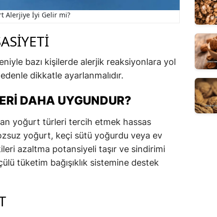
t Alerjiye İyi Gelir mi?
ASIYETI
eniyle bazı kişilerde alerjik reaksiyonlara yol
nedenle dikkatle ayarlanmalıdır.
ERI DAHA UYGUNDUR?
ıyan yoğurt türleri tercih etmek hassas
ktozsuz yoğurt, keçi sütü yoğurdu veya ev
ileri azaltma potansiyeli taşır ve sindirimi
çülü tüketim bağışıklık sistemine destek
T