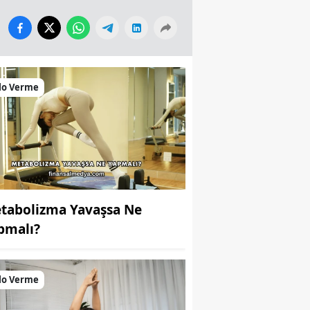
lo Verme
tabolizma Yavaşsa Ne
pmalı?
lo Verme