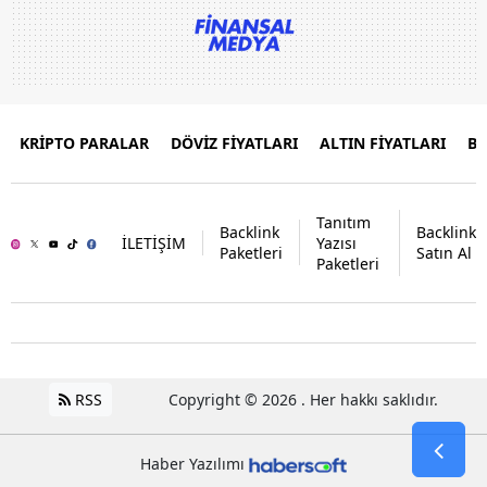
KRİPTO PARALAR
DÖVİZ FİYATLARI
ALTIN FİYATLARI
B
Tanıtım
Backlink
Backlink
İLETİŞİM
Yazısı
Paketleri
Satın Al
Paketleri
RSS
Copyright © 2026 . Her hakkı saklıdır.
Haber Yazılımı