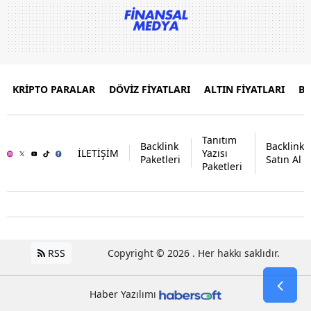
KRİPTO PARALAR
DÖVİZ FİYATLARI
ALTIN FİYATLARI
B
Tanıtım
Backlink
Backlink
İLETİŞİM
Yazısı
Paketleri
Satın Al
Paketleri
RSS
Copyright © 2026 . Her hakkı saklıdır.
Haber Yazılımı