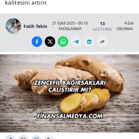
kalitesini artırır.
13
21 Eylül 2025 - 00:10
4 Dakik
Fatih Tekin
YAYINLANMA
OKUNMA SÜ
GÖSTERİM