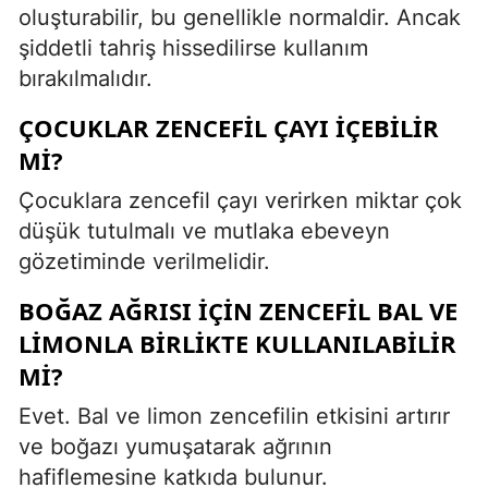
oluşturabilir, bu genellikle normaldir. Ancak
şiddetli tahriş hissedilirse kullanım
bırakılmalıdır.
ÇOCUKLAR ZENCEFIL ÇAYI IÇEBILIR
MI?
Çocuklara zencefil çayı verirken miktar çok
düşük tutulmalı ve mutlaka ebeveyn
gözetiminde verilmelidir.
BOĞAZ AĞRISI IÇIN ZENCEFIL BAL VE
LIMONLA BIRLIKTE KULLANILABILIR
MI?
Evet. Bal ve limon zencefilin etkisini artırır
ve boğazı yumuşatarak ağrının
hafiflemesine katkıda bulunur.