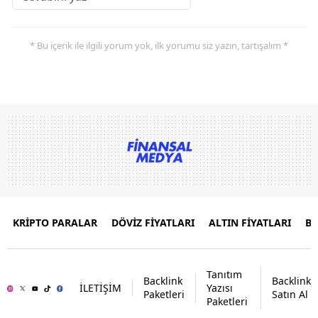
* Bu içerik ile ilgili yorum yok, ilk yorumu siz yazın, tartışalım *
KRİPTO PARALAR
DÖVİZ FİYATLARI
ALTIN FİYATLARI
B
Tanıtım
Backlink
Backlink
İLETİŞİM
Yazısı
Paketleri
Satın Al
Paketleri