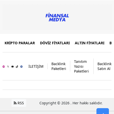
KRİPTO PARALAR
DÖVİZ FİYATLARI
ALTIN FİYATLARI
B
Tanıtım
Backlink
Backlink
İLETİŞİM
Yazısı
Paketleri
Satın Al
Paketleri
RSS
Copyright © 2026 . Her hakkı saklıdır.