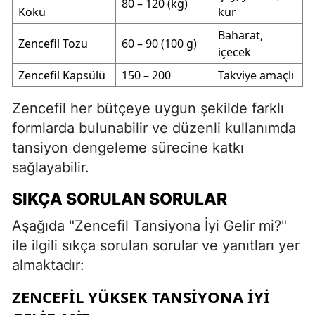
80 – 120 (kg)
Kökü
kür
Baharat,
Zencefil Tozu
60 – 90 (100 g)
içecek
Zencefil Kapsülü
150 – 200
Takviye amaçlı
Zencefil her bütçeye uygun şekilde farklı
formlarda bulunabilir ve düzenli kullanımda
tansiyon dengeleme sürecine katkı
sağlayabilir.
SIKÇA SORULAN SORULAR
Aşağıda "Zencefil Tansiyona İyi Gelir mi?"
ile ilgili sıkça sorulan sorular ve yanıtları yer
almaktadır:
ZENCEFIL YÜKSEK TANSIYONA IYI