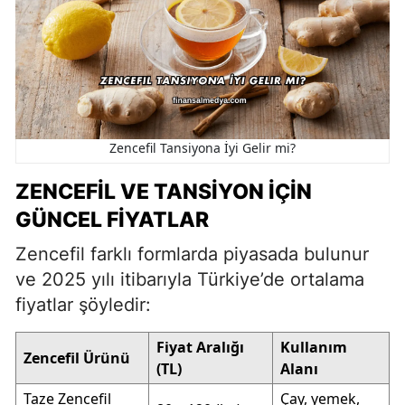
Zencefil Tansiyona İyi Gelir mi?
ZENCEFIL VE TANSIYON İÇIN
GÜNCEL FIYATLAR
Zencefil farklı formlarda piyasada bulunur
ve 2025 yılı itibarıyla Türkiye’de ortalama
fiyatlar şöyledir:
Fiyat Aralığı
Kullanım
Zencefil Ürünü
(TL)
Alanı
Taze Zencefil
Çay, yemek,