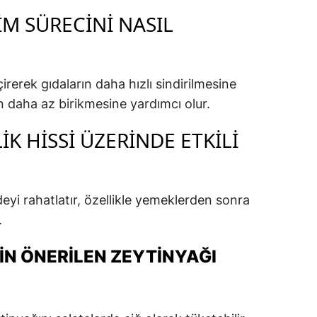
IM SÜRECINI NASIL
irerek gıdaların daha hızlı sindirilmesine
n daha az birikmesine yardımcı olur.
IK HISSI ÜZERINDE ETKILI
ideyi rahatlatır, özellikle yemeklerden sonra
.
IN ÖNERILEN ZEYTINYAĞI