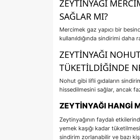
ZEYTINYAĞI MERCI
SAĞLAR MI?
Mercimek gaz yapıcı bir besin
kullanıldığında sindirimi daha rah
ZEYTINYAĞI NOHUT
TÜKETILDIĞINDE N
Nohut gibi lifli gıdaların sindi
hissedilmesini sağlar, ancak fa
ZEYTINYAĞI HANGI 
Zeytinyağının faydalı etkileri
yemek kaşığı kadar tüketilmesi 
sindirim zorlanabilir ve bazı kiş