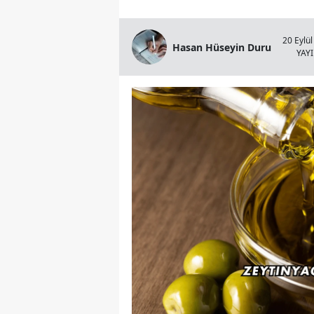
20 Eylül
Hasan Hüseyin Duru
YAY