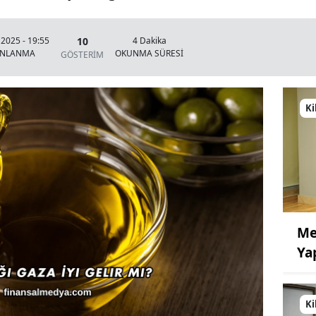
10
 2025 - 19:55
4 Dakika
INLANMA
OKUNMA SÜRESİ
GÖSTERİM
Ki
Me
Ya
Ki