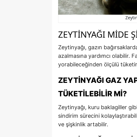
Zeyti
ZEYTINYAĞI MIDE Ş
Zeytinyağı, gazın bağırsaklarda
azalmasına yardımcı olabilir. F
yorabileceğinden ölçülü tüketi
ZEYTINYAĞI GAZ YAP
TÜKETILEBILIR MI?
Zeytinyağı, kuru baklagiller gibi
sindirim sürecini kolaylaştırab
ve şişkinlik artabilir.