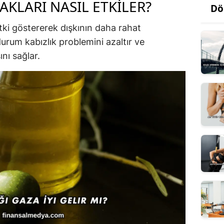
AKLARI NASIL ETKILER?
Dö
tki göstererek dışkının daha rahat
durum kabızlık problemini azaltır ve
nı sağlar.