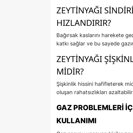
ZEYTINYAĞI SINDIR
HIZLANDIRIR?
Bağırsak kaslarını harekete geç
katkı sağlar ve bu sayede gazı
ZEYTINYAĞI ŞIŞKINL
MIDIR?
Şişkinlik hissini hafifleterek m
oluşan rahatsızlıkları azaltabilir
GAZ PROBLEMLERI İÇ
KULLANIMI