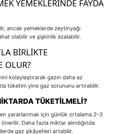
MEK YEMEKLERINDE FAYDA
dir, ancak yemeklerde zeytinyağı
at olabilir ve şişkinlik azalabilir.
LA BIRLIKTE
E OLUR?
rimini kolaylaştırarak gazın daha az
zla tüketim yine gaz sorununu artırabilir.
MIKTARDA TÜKETILMELI?
nden yararlanmak için günlük ortalama 2–3
önerilir. Daha fazla miktar alındığında
ilerde gaz şikâyetleri artabilir.