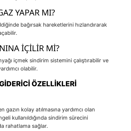
GAZ YAPAR MI?
ldiğinde bağırsak hareketlerini hızlandırarak
çabilir.
NINA İÇILIR MI?
nyağı içmek sindirim sistemini çalıştırabilir ve
rdımcı olabilir.
GIDERICI ÖZELLIKLERI
ken gazın kolay atılmasına yardımcı olan
geli kullanıldığında sindirim sürecini
da rahatlama sağlar.