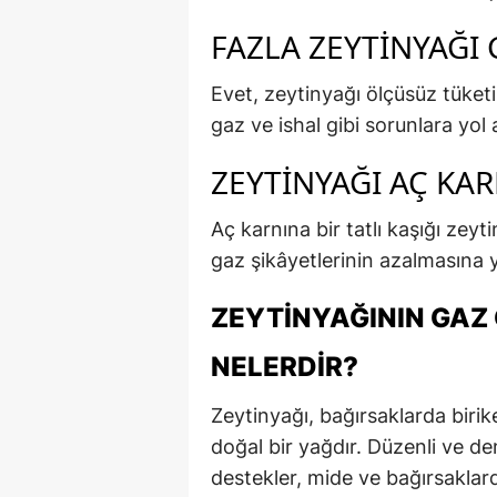
FAZLA ZEYTINYAĞI 
Evet, zeytinyağı ölçüsüz tüketi
gaz ve ishal gibi sorunlara yol a
ZEYTINYAĞI AÇ KAR
Aç karnına bir tatlı kaşığı zeyti
gaz şikâyetlerinin azalmasına ya
ZEYTINYAĞININ GAZ 
NELERDIR?
Zeytinyağı, bağırsaklarda biri
doğal bir yağdır. Düzenli ve den
destekler, mide ve bağırsaklar