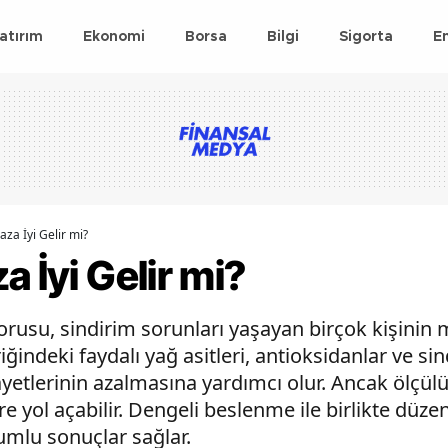
atırım
Ekonomi
Borsa
Bilgi
Sigorta
E
aza İyi Gelir mi?
a İyi Gelir mi?
sorusu, sindirim sorunları yaşayan birçok kişinin 
ğindeki faydalı yağ asitleri, antioksidanlar ve sind
kâyetlerinin azalmasına yardımcı olur. Ancak ölçül
re yol açabilir. Dengeli beslenme ile birlikte düzen
umlu sonuçlar sağlar.