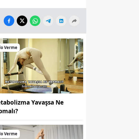
lo Verme
tabolizma Yavaşsa Ne
pmalı?
lo Verme