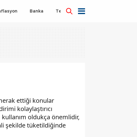
nflasyon
Banka
Teknoloji
Sağlık
merak ettiği konular
irimi kolaylaştırıcı
ü kullanım oldukça önemlidir,
li şekilde tüketildiğinde