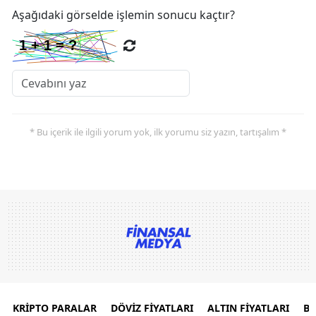
Aşağıdaki görselde işlemin sonucu kaçtır?
* Bu içerik ile ilgili yorum yok, ilk yorumu siz yazın, tartışalım *
KRİPTO PARALAR
DÖVİZ FİYATLARI
ALTIN FİYATLARI
B