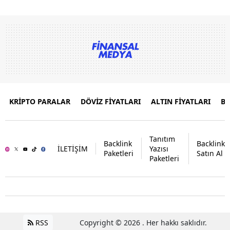
KRİPTO PARALAR
DÖVİZ FİYATLARI
ALTIN FİYATLARI
B
Tanıtım
Backlink
Backlink
İLETİŞİM
Yazısı
Paketleri
Satın Al
Paketleri
RSS
Copyright © 2026 . Her hakkı saklıdır.