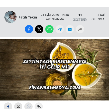
12
21 Eylül 2025 - 14:48
4 Dakik
Fatih Tekin
YAYINLANMA
OKUNMA SÜ
GÖSTERİM