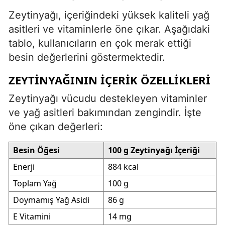
Zeytinyağı, içeriğindeki yüksek kaliteli yağ
asitleri ve vitaminlerle öne çıkar. Aşağıdaki
tablo, kullanıcıların en çok merak ettiği
besin değerlerini göstermektedir.
ZEYTINYAĞININ İÇERIK ÖZELLIKLERI
Zeytinyağı vücudu destekleyen vitaminler
ve yağ asitleri bakımından zengindir. İşte
öne çıkan değerleri:
Besin Öğesi
100 g Zeytinyağı İçeriği
Enerji
884 kcal
Toplam Yağ
100 g
Doymamış Yağ Asidi
86 g
E Vitamini
14 mg