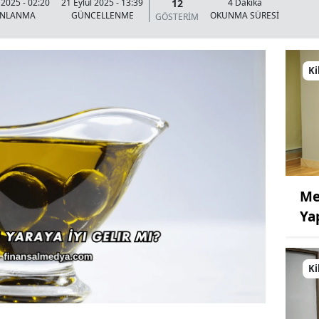
12
 2025 - 02:20
21 Eylül 2025 - 13:39
4 Dakika
INLANMA
GÜNCELLENME
OKUNMA SÜRESİ
GÖSTERİM
Ki
Me
Ya
Ki