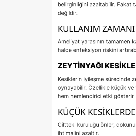
belirginliğini azaltabilir. Fa
değildir.
KULLANIM ZAMANI
Ameliyat yarasının tamamen ka
halde enfeksiyon riskini artırabi
ZEYTINYAĞI KESIKLE
Kesiklerin iyileşme sürecinde zey
oynayabilir. Özellikle küçük v
hem nemlendirici etki gösterir 
KÜÇÜK KESIKLERDE 
Ciltteki kuruluğu önler, dokunu
ihtimalini azaltır.