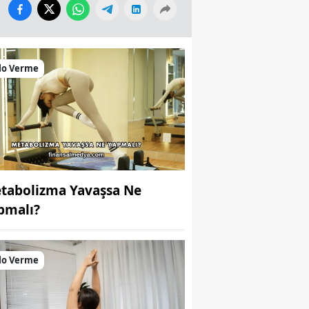
lo Verme
tabolizma Yavaşsa Ne
pmalı?
lo Verme