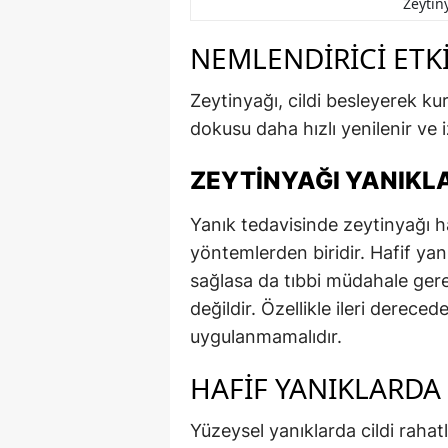
Zeytin
NEMLENDIRICI ETKI
Zeytinyağı, cildi besleyerek k
dokusu daha hızlı yenilenir ve iz
ZEYTINYAĞI YANIKLA
Yanık tedavisinde zeytinyağı ha
yöntemlerden biridir. Hafif ya
sağlasa da tıbbi müdahale gere
değildir. Özellikle ileri derec
uygulanmamalıdır.
HAFIF YANIKLARDA 
Yüzeysel yanıklarda cildi rahatlat