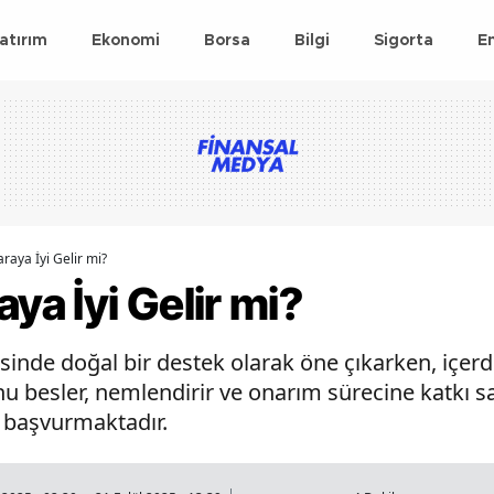
atırım
Ekonomi
Borsa
Bilgi
Sigorta
E
araya İyi Gelir mi?
ya İyi Gelir mi?
esinde doğal bir destek olarak öne çıkarken, içerd
nu besler, nemlendirir ve onarım sürecine katkı s
e başvurmaktadır.