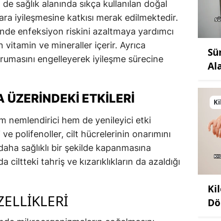
e sağlık alanında sıkça kullanılan doğal
yara iyileşmesine katkısı merak edilmektedir.
sinde enfeksiyon riskini azaltmaya yardımcı
 vitamin ve mineraller içerir. Ayrıca
Sü
urumasını engelleyerek iyileşme sürecine
Al
 ÜZERINDEKI ETKILERI
Ki
m nemlendirici hem de yenileyici etki
 ve polifenoller, cilt hücrelerinin onarımını
aha sağlıklı bir şekilde kapanmasına
 ciltteki tahriş ve kızarıklıkların da azaldığı
Ki
ZELLIKLERI
Dö