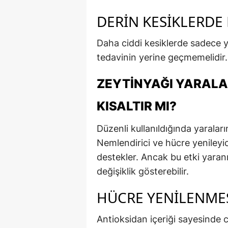
DERIN KESIKLERDE
Daha ciddi kesiklerde sadece ya
tedavinin yerine geçmemelidir.
ZEYTINYAĞI YARALAR
KISALTIR MI?
Düzenli kullanıldığında yaralar
Nemlendirici ve hücre yenileyici
destekler. Ancak bu etki yara
değişiklik gösterebilir.
HÜCRE YENILENMES
Antioksidan içeriği sayesinde c