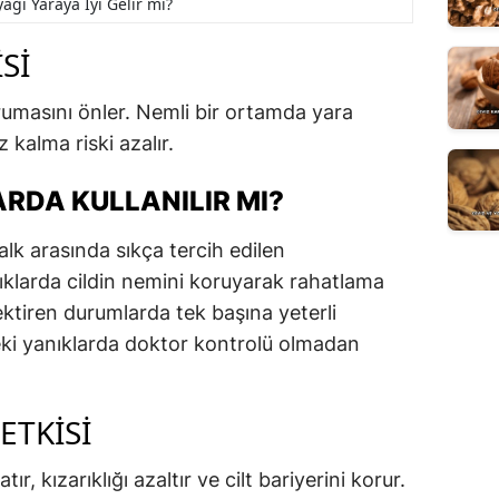
yağı Yaraya İyi Gelir mi?
SI
urumasını önler. Nemli bir ortamda yara
 kalma riski azalır.
RDA KULLANILIR MI?
lk arasında sıkça tercih edilen
nıklarda cildin nemini koruyarak rahatlama
ktiren durumlarda tek başına yeterli
edeki yanıklarda doktor kontrolü olmadan
ETKISI
ır, kızarıklığı azaltır ve cilt bariyerini korur.