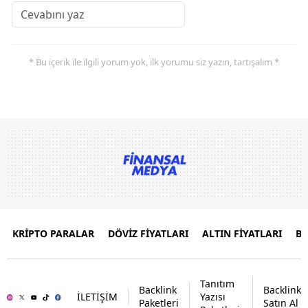
* Bu içerik ile ilgili yorum yok, ilk yorumu siz yazın, tartışalım *
KRİPTO PARALAR
DÖVİZ FİYATLARI
ALTIN FİYATLARI
B
Tanıtım
Backlink
Backlink
İLETİŞİM
Yazısı
Paketleri
Satın Al